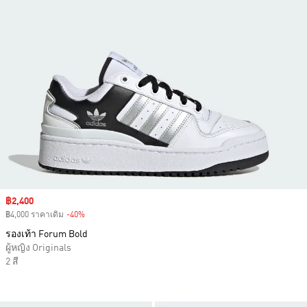
Sale price
฿2,400
฿4,000 ราคาเดิม
-40%
Discount
รองเท้า Forum Bold
ผู้หญิง Originals
2 สี