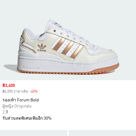
Sale price
฿2,400
฿4,000 ราคาเดิม
-40%
Discount
รองเท้า Forum Bold
ผู้หญิง Originals
2 สี
รับส่วนลดพิเศษเพิ่มอีก 30%