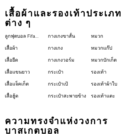
เสื้อผ้าและรองเท้าประเภท
ต่าง ๆ
ลูกฟุตบอล Fifa
กางเกงขาสั้น
หมวก
World Cup 26™
เสื้อผ้า
กางเกง
หมวกแก๊ป
เสื้อยืด
กางเกงวอร์ม
หมวกบักเก็ต
เสื้อแขนยาว
กระเป๋า
รองเท้า
เสื้อแจ็คเก็ต
กระเป๋าเป้
รองเท้าผ้าใบ
เสื้อฮู้ด
กระเป๋าสะพายข้าง
รองเท้าแตะ
ความทรงจำแห่งวงการ
บาสเกตบอล