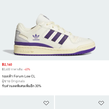
Sale price
฿2,160
฿3,600 ราคาเดิม
-40%
Discount
รองเท้า Forum Low CL
ผู้ชาย Originals
รับส่วนลดพิเศษเพิ่มอีก 30%
เพิ่มไปยังรายการสินค้าโปรด
เพ