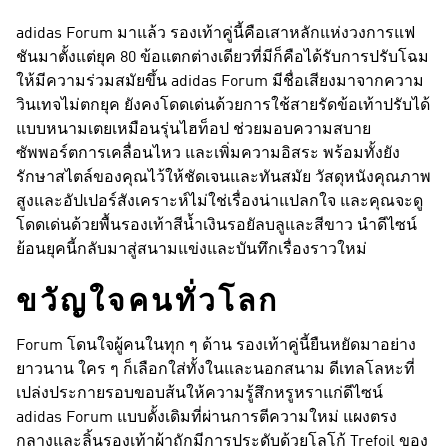
adidas Forum มาแล้ว รองเท้าคู่นี้คือเสาหลักแห่งวงการแฟ
ชันมาตั้งแต่ยุค 80 ข้อแตกต่างเดียวที่มีก็คือได้รับการปรับโฉม
ให้มีความร่วมสมัยขึ้น adidas Forum มีชื่อเสียงมาจากความ
วินเทจไม่ตกยุค ยังคงโดดเด่นด้วยการใช้สายรัดข้อเท้าปรับได้
แบบหนามเตยเหมือนรุ่นไฮท็อป ช่วยมอบความสบาย
ซัพพอร์ตการเคลื่อนไหว และเพิ่มความอิสระ พร้อมทั้งยัง
รักษาสไตล์ของคุณไว้ให้ชัดเจนและทันสมัย วัสดุหนังคุณภาพ
สูงและอัปเปอร์สังเคราะห์ไม่ใช่เรื่องน่าแปลกใจ และคุณจะดู
โดดเด่นด้วยพื้นรองเท้าสีน้ำเงินรอยัลบลูและสีขาว นำดีไซน์
ย้อนยุคนี้กลับมาสู่สนามแข่งและบันทึกเรื่องราวใหม่
ขวัญใจคนทั่วโลก
Forum โดนใจผู้คนในทุก ๆ ด้าน รองเท้าคู่นี้ยืนหยัดมาอย่าง
ยาวนาน ใคร ๆ ก็เลือกใส่ทั้งในและนอกสนาม ดีเทลโลหะที่
เปล่งประกายรอบขอบส้นให้ความรู้สึกหรูหราแก่ดีไซน์
adidas Forum แบบดั้งเดิมที่ผ่านการตีความใหม่ แผงตรง
กลางและลิ้นรองเท้าผ้าถักมีการประดับด้วยโลโก้ Trefoil ของ