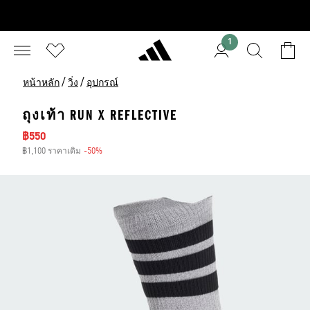
1
/
/
หน้าหลัก
วิ่ง
อุปกรณ์
ถุงเท้า RUN X REFLECTIVE
ราคาลด
฿550
฿1,100 ราคาเดิม
-50%
ส่วนลด