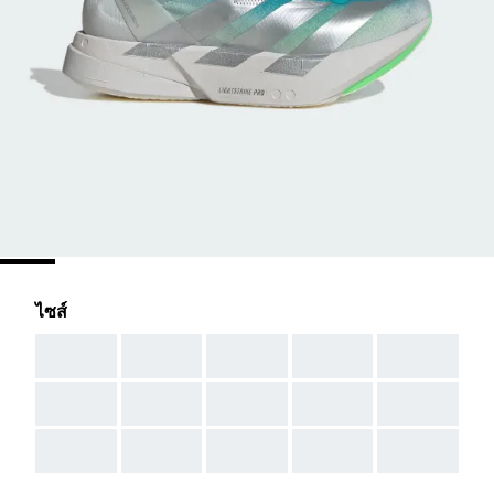
ไซส์
AAA
AAA
AAA
AAA
AAA
AAA
AAA
AAA
AAA
AAA
AAA
AAA
AAA
AAA
AAA