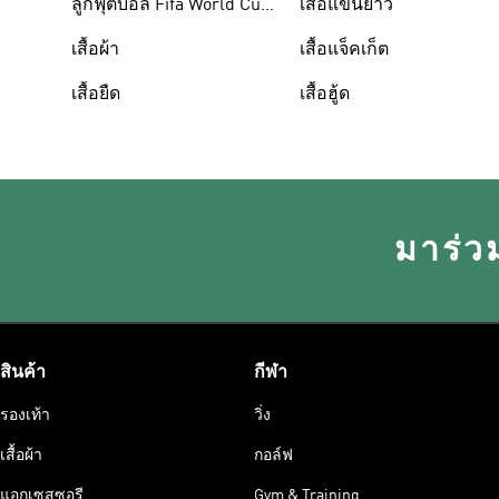
ลูกฟุตบอล Fifa World Cup
เสื้อแขนยาว
26™
เสื้อผ้า
เสื้อแจ็คเก็ต
เสื้อยืด
เสื้อฮู้ด
มาร่ว
สินค้า
กีฬา
รองเท้า
วิ่ง
เสื้อผ้า
กอล์ฟ
แอกเซสซอรี
Gym & Training