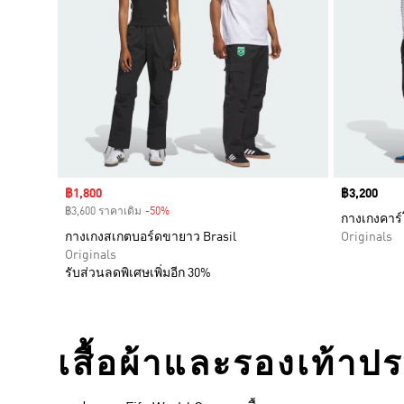
Sale price
฿1,800
Price
฿3,200
฿3,600 ราคาเดิม
-50%
Discount
กางเกงคาร
กางเกงสเกตบอร์ดขายาว Brasil
Originals
Originals
รับส่วนลดพิเศษเพิ่มอีก 30%
เสื้อผ้าและรองเท้าป