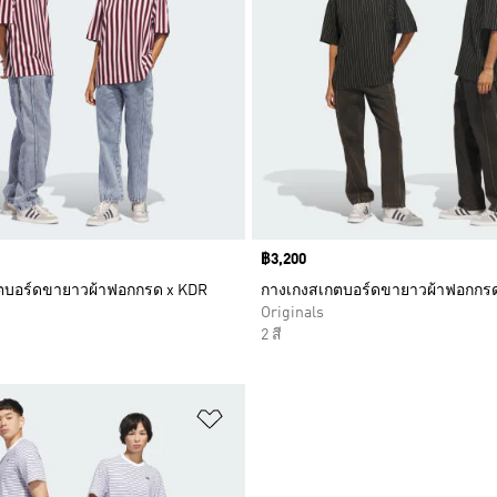
Price
฿3,200
ตบอร์ดขายาวผ้าฟอกกรด x KDR
กางเกงสเกตบอร์ดขายาวผ้าฟอกกรด
Originals
2 สี
การสินค้าโปรด
เพิ่มไปยังรายการสินค้าโปรด