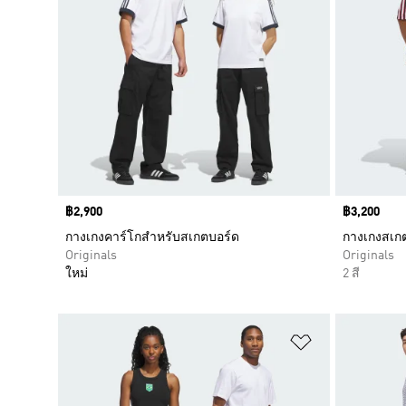
Price
฿2,900
Price
฿3,200
กางเกงคาร์โกสำหรับสเกตบอร์ด
กางเกงสเก
Originals
Originals
ใหม่
2 สี
เพิ่มไปยังราย