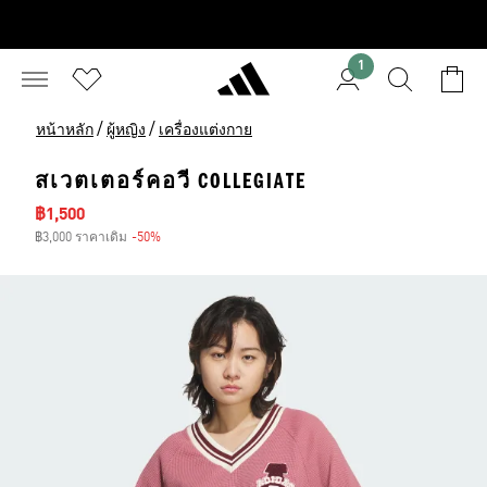
1
/
/
หน้าหลัก
ผู้หญิง
เครื่องแต่งกาย
สเวตเตอร์คอวี COLLEGIATE
ราคาลด
฿1,500
฿3,000 ราคาเดิม
-50%
ส่วนลด