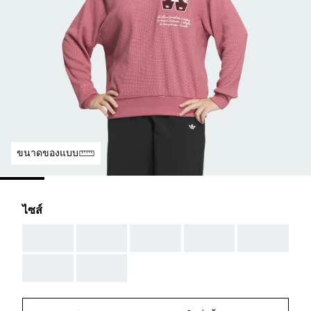
ขนาดของแบบ
ไซส์
AAA
AAA
AAA
AAA
AAA
AAA
AAA