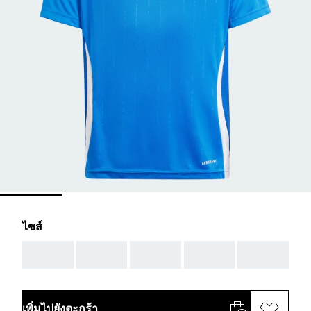
ไซส์
AAA
AAA
AAA
AAA
AAA
เพิ่มไปยังตะกร้า