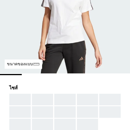
ขนาดของแบบ
ไซส์
AAA
AAA
AAA
AAA
AAA
AAA
AAA
AAA
AAA
AAA
AAA
AAA
AAA
AAA