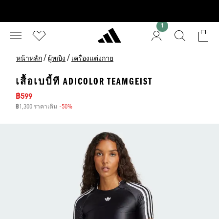
1
/
/
หน้าหลัก
ผู้หญิง
เครื่องแต่งกาย
เสื้อเบบี้ที ADICOLOR TEAMGEIST
ราคาลด
฿599
฿1,300 ราคาเดิม
-50%
ส่วนลด