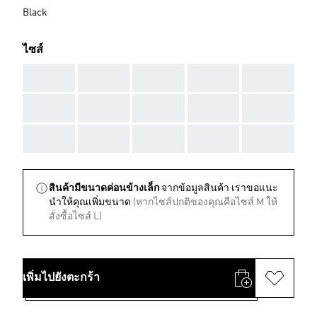
Black
ไซส์
AAA
AAA
AAA
AAA
AAA
AAA
AAA
AAA
AAA
AAA
AAA
AAA
AAA
AAA
AAA
สินค้ามีขนาดค่อนข้างเล็ก
จากข้อมูลสินค้า เราขอแนะ
นําให้คุณเพิ่มขนาด
(หากไซส์ปกติของคุณคือไซส์ M ให้
สั่งซื้อไซส์ L)
เพิ่มไปยังตะกร้า