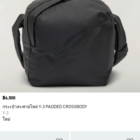
Price
฿6,500
กระเป๋าสะพายไหล่ Y-3 PADDED CROSSBODY
Y-3
ใหม่
เพิ่มไปยังรายการสินค้าโปรด
เพ