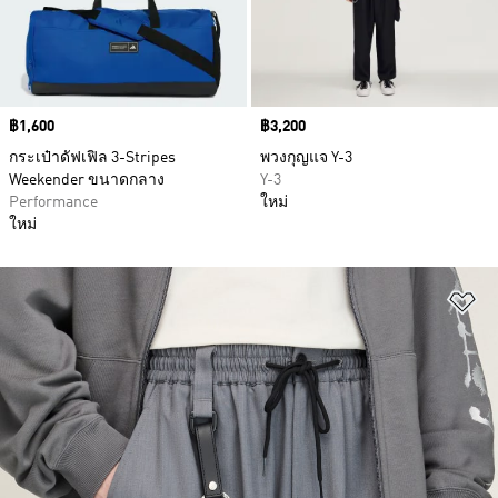
Price
฿1,600
Price
฿3,200
กระเป๋าดัฟเฟิล 3-Stripes
พวงกุญแจ Y-3
Weekender ขนาดกลาง
Y-3
Performance
ใหม่
ใหม่
เพ