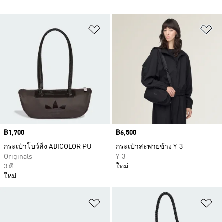
เพิ่มไปยังรายการสินค้าโปรด
เพ
Price
฿1,700
Price
฿6,500
กระเป๋าโบว์ลิ่ง ADICOLOR PU
กระเป๋าสะพายข้าง Y-3
Originals
Y-3
3 สี
ใหม่
ใหม่
เพิ่มไปยังรายการสินค้าโปรด
เพ