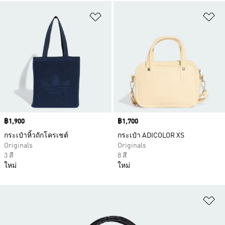
เพิ่มไปยังรายการสินค้าโปรด
เพ
Price
฿1,900
Price
฿1,700
กระเป๋าหิ้วถักโครเชต์
กระเป๋า ADICOLOR XS
Originals
Originals
3 สี
8 สี
ใหม่
ใหม่
เพ