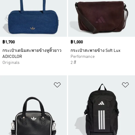
Price
฿1,700
Price
฿1,000
กระเป๋าเดนิมสะพายข้างหูหิ้วยาว
กระเป๋าสะพายข้าง Soft Lux
ADICOLOR
Performance
Originals
2 สี
เพิ่มไปยังรายการสินค้าโปรด
เพ