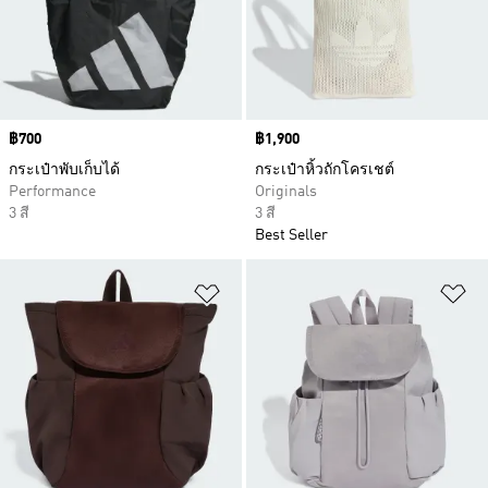
Price
฿700
Price
฿1,900
กระเป๋าพับเก็บได้
กระเป๋าหิ้วถักโครเชต์
Performance
Originals
3 สี
3 สี
Best Seller
เพิ่มไปยังรายการสินค้าโปรด
เพ