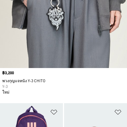
Price
฿3,200
พวงกุญแจหนัง Y-3 CHITO
Y-3
ใหม่
เพิ่มไปยังรายการสินค้าโปรด
เพ