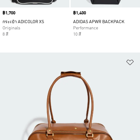
Price
฿1,700
Price
฿1,400
กระเป๋า ADICOLOR XS
ADIDAS APWR BACKPACK
Originals
Performance
8 สี
10 สี
เพ