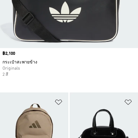
Price
฿2,100
กระเป๋าสะพายข้าง
Originals
2 สี
เพิ่มไปยังรายการสินค้าโปรด
เพ