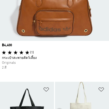
Price
฿4,400
(1)
กระเป๋าสะพายสัตว์เลี้ยง
Originals
2 สี
เพิ่มไปยังรายการสินค้าโปรด
เพ