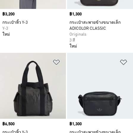
Price
฿3,200
Price
฿1,300
กระเป๋าหิ้ว Y-3
กระเป๋าสะพายข้างขนาดเล็ก
Y-3
ADICOLOR CLASSIC
ใหม่
Originals
3 สี
ใหม่
เพิ่มไปยังรายการสินค้าโปรด
เพ
Price
฿6,500
Price
฿1,300
กระเป๋าหิ้ว Y-3
กระเป๋าสะพายข้างขนาดเล็ก