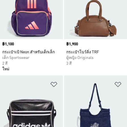
Price
฿1,100
Price
฿1,900
กระเป๋าเป้ Neon สำหรับเด็กเล็ก
กระเป๋าโบว์ลิ่ง TRF
เด็ก Sportswear
ผู้หญิง Originals
2 สี
3 สี
ใหม่
เพิ่มไปยังรายการสินค้าโปรด
เพ