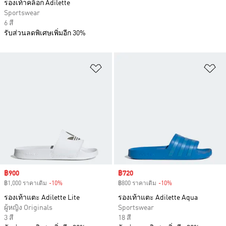
รองเท้าคล็อก Adilette
Sportswear
6 สี
รับส่วนลดพิเศษเพิ่มอีก 30%
เพิ่มไปยังรายการสินค้าโปรด
เพ
Sale price
฿900
Sale price
฿720
฿1,000 ราคาเดิม
-10%
Discount
฿800 ราคาเดิม
-10%
Discount
รองเท้าแตะ Adilette Lite
รองเท้าแตะ Adilette Aqua
ผู้หญิง Originals
Sportswear
3 สี
18 สี