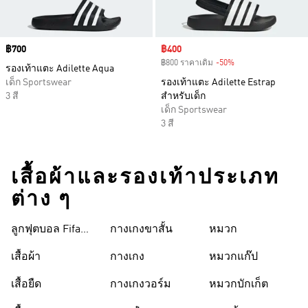
Price
฿700
Sale price
฿400
฿800 ราคาเดิม
-50%
Discount
รองเท้าแตะ Adilette Aqua
เด็ก Sportswear
รองเท้าแตะ Adilette Estrap
3 สี
สำหรับเด็ก
เด็ก Sportswear
3 สี
เสื้อผ้าและรองเท้าประเภท
ต่าง ๆ
ลูกฟุตบอล Fifa
กางเกงขาสั้น
หมวก
World Cup 26™
เสื้อผ้า
กางเกง
หมวกแก๊ป
เสื้อยืด
กางเกงวอร์ม
หมวกบักเก็ต