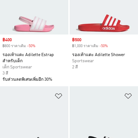
Sale price
฿400
Sale price
฿500
฿800 ราคาเดิม
-50%
Discount
฿1,000 ราคาเดิม
-50%
Discount
รองเท้าแตะ Adilette Estrap
รองเท้าแตะ Adilette Shower
สำหรับเด็ก
Sportswear
เด็ก Sportswear
2 สี
3 สี
รับส่วนลดพิเศษเพิ่มอีก 30%
เพิ่มไปยังรายการสินค้าโปรด
เพ