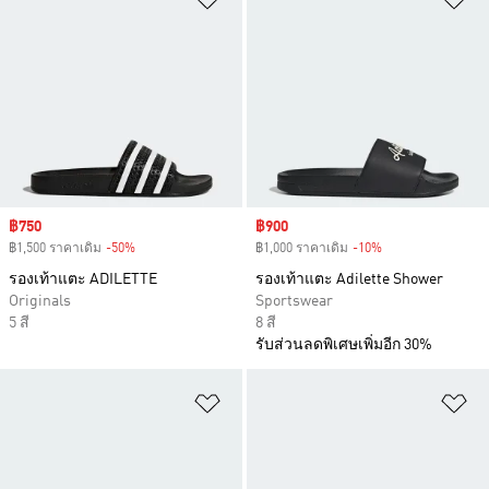
Sale price
฿750
Sale price
฿900
฿1,500 ราคาเดิม
-50%
Discount
฿1,000 ราคาเดิม
-10%
Discount
รองเท้าแตะ ADILETTE
รองเท้าแตะ Adilette Shower
Originals
Sportswear
5 สี
8 สี
รับส่วนลดพิเศษเพิ่มอีก 30%
เพิ่มไปยังรายการสินค้าโปรด
เพ