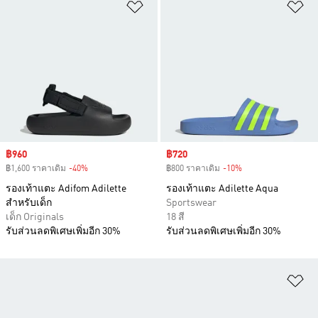
เพิ่มไปยังรายการสินค้าโปรด
เพ
Sale price
฿960
Sale price
฿720
฿1,600 ราคาเดิม
-40%
Discount
฿800 ราคาเดิม
-10%
Discount
รองเท้าแตะ Adifom Adilette
รองเท้าแตะ Adilette Aqua
สำหรับเด็ก
Sportswear
เด็ก Originals
18 สี
รับส่วนลดพิเศษเพิ่มอีก 30%
รับส่วนลดพิเศษเพิ่มอีก 30%
เพ