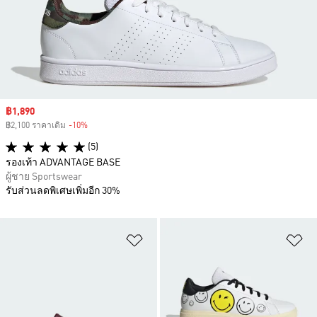
Sale price
฿1,890
฿2,100 ราคาเดิม
-10%
Discount
(5)
รองเท้า ADVANTAGE BASE
ผู้ชาย Sportswear
รับส่วนลดพิเศษเพิ่มอีก 30%
เพิ่มไปยังรายการสินค้าโปรด
เพ