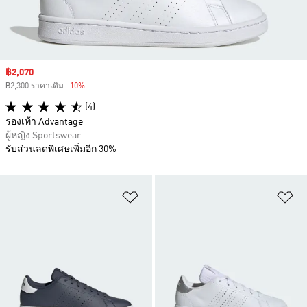
Sale price
฿2,070
฿2,300 ราคาเดิม
-10%
Discount
(4)
รองเท้า Advantage
ผู้หญิง Sportswear
รับส่วนลดพิเศษเพิ่มอีก 30%
เพิ่มไปยังรายการสินค้าโปรด
เพ