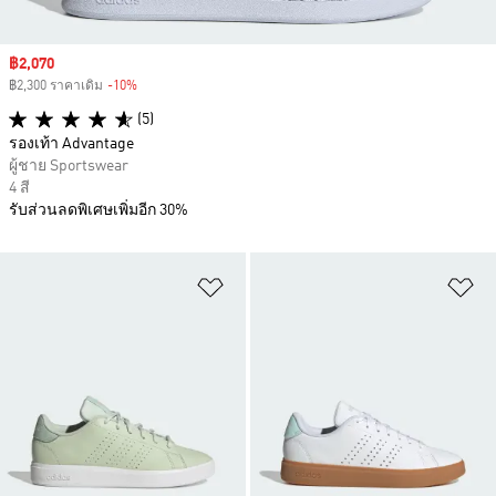
Sale price
฿2,070
฿2,300 ราคาเดิม
-10%
Discount
(5)
รองเท้า Advantage
ผู้ชาย Sportswear
4 สี
รับส่วนลดพิเศษเพิ่มอีก 30%
เพิ่มไปยังรายการสินค้าโปรด
เพ