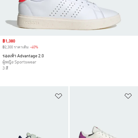
Sale price
฿1,380
฿2,300 ราคาเดิม
-40%
Discount
รองเท้า Advantage 2.0
ผู้หญิง Sportswear
3 สี
เพิ่มไปยังรายการสินค้าโปรด
เพ