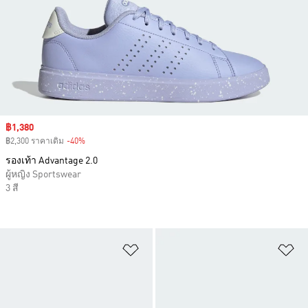
Sale price
฿1,380
฿2,300 ราคาเดิม
-40%
Discount
รองเท้า Advantage 2.0
ผู้หญิง Sportswear
3 สี
เพิ่มไปยังรายการสินค้าโปรด
เพ