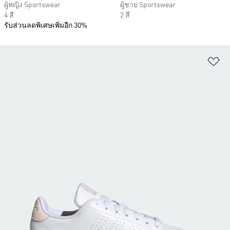
ผู้หญิง Sportswear
ผู้ชาย Sportswear
4 สี
2 สี
รับส่วนลดพิเศษเพิ่มอีก 30%
เพ