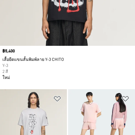
Price
฿5,400
เสื้อยืดแขนสั้นพิมพ์ลาย Y-3 CHITO
Y-3
2 สี
ใหม่
เพิ่มไปยังรายการสินค้าโปรด
เพ