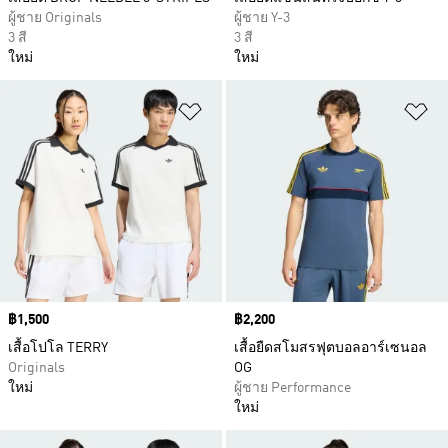
ผู้ชาย Originals
ผู้ชาย Y-3
3 สี
3 สี
ใหม่
ใหม่
เพิ่มไปยังรายการสินค้าโปรด
เพ
Price
฿1,500
Price
฿2,200
เสื้อโปโล TERRY
เสื้อยืดสโมสรฟุตบอลอาร์เซนอล
Originals
OG
ใหม่
ผู้ชาย Performance
ใหม่