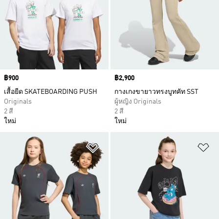
Price
฿900
Price
฿2,900
เสื้อยืด SKATEBOARDING PUSH
กางเกงขายาวทรงบูทคัท SST
Originals
ผู้หญิง Originals
2 สี
2 สี
ใหม่
ใหม่
เพิ่มไปยังรายการสินค้าโปรด
เพ