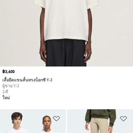
Price
฿3,600
เสื้อยืดแขนสั้นทรงบ็อกซี Y-3
ผู้ชาย Y-3
3 สี
ใหม่
เพิ่มไปยังรายการสินค้าโปรด
เพ