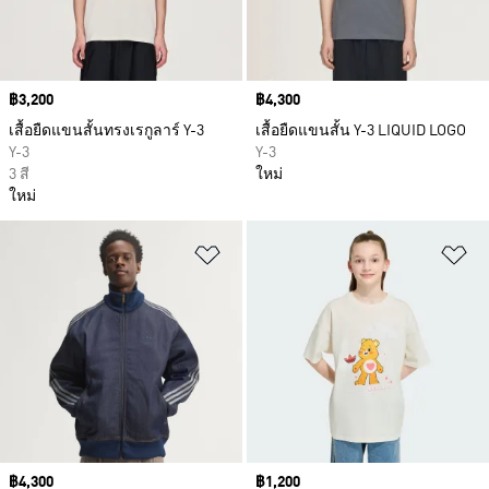
Price
฿3,200
Price
฿4,300
เสื้อยืดแขนสั้นทรงเรกูลาร์ Y-3
เสื้อยืดแขนสั้น Y-3 LIQUID LOGO
Y-3
Y-3
3 สี
ใหม่
ใหม่
เพิ่มไปยังรายการสินค้าโปรด
เพ
Price
฿4,300
Price
฿1,200