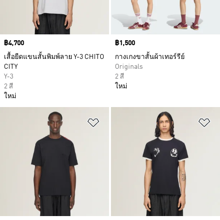
Price
฿4,700
Price
฿1,500
เสื้อยืดแขนสั้นพิมพ์ลาย Y-3 CHITO
กางเกงขาสั้นผ้าเทอร์รีย์
CITY
Originals
Y-3
2 สี
2 สี
ใหม่
ใหม่
เพิ่มไปยังรายการสินค้าโปรด
เพ