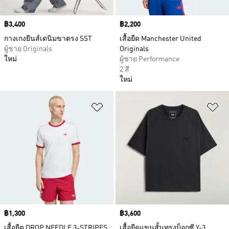
Price
฿3,400
Price
฿2,200
กางเกงยีนส์เดนิมขาตรง SST
เสื้อยืด Manchester United
ผู้ชาย Originals
Originals
ใหม่
ผู้ชาย Performance
2 สี
ใหม่
เพิ่มไปยังรายการสินค้าโปรด
เพ
Price
฿1,300
Price
฿3,600
เสื้อยืด DROP NEEDLE 3-STRIPES
เสื้อยืดแขนสั้นทรงบ็อกซี Y-3