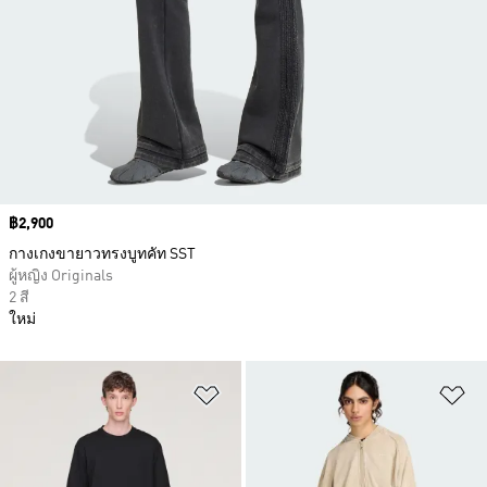
Price
฿2,900
กางเกงขายาวทรงบูทคัท SST
ผู้หญิง Originals
2 สี
ใหม่
เพิ่มไปยังรายการสินค้าโปรด
เพ