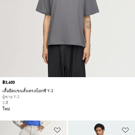
Price
฿3,600
เสื้อยืดแขนสั้นทรงบ็อกซี Y-3
ผู้ชาย Y-3
3 สี
ใหม่
เพิ่มไปยังรายการสินค้าโปรด
เพ