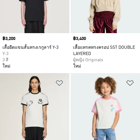
Price
฿3,200
Price
฿3,400
เสื้อยืดแขนสั้นทรงเรกูลาร์ Y-3
เสื้อแทรคทรงครอป SST DOUBLE
Y-3
LAYERED
3 สี
ผู้หญิง Originals
ใหม่
ใหม่
เพิ่มไปยังรายการสินค้าโปรด
เพ