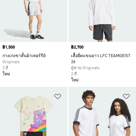
Price
฿1,500
Price
฿2,700
กางเกงขาสั้นผ้าเทอร์รีย์
เสื้อยืดแขนยาว LFC TEAMGEIST
Originals
26
2 สี
ผู้ชาย Originals
ใหม่
2 สี
ใหม่
เพิ่มไปยังรายการสินค้าโปรด
เพ