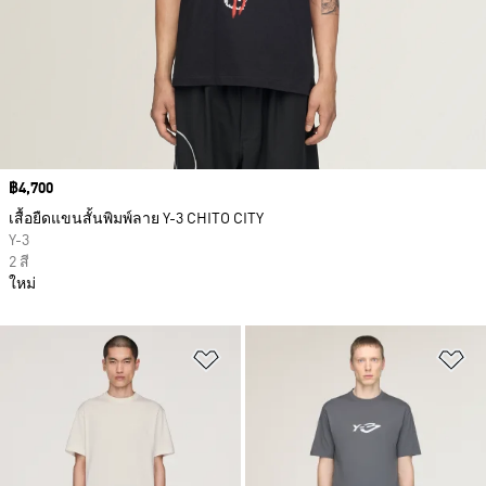
Price
฿4,700
เสื้อยืดแขนสั้นพิมพ์ลาย Y-3 CHITO CITY
Y-3
2 สี
ใหม่
เพิ่มไปยังรายการสินค้าโปรด
เพ