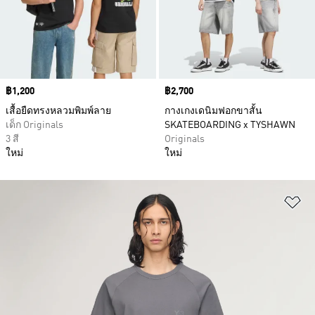
Price
฿1,200
Price
฿2,700
เสื้อยืดทรงหลวมพิมพ์ลาย
กางเกงเดนิมฟอกขาสั้น
เด็ก Originals
SKATEBOARDING x TYSHAWN
3 สี
Originals
ใหม่
ใหม่
เพ