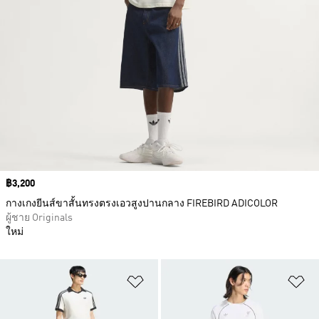
Price
฿3,200
กางเกงยีนส์ขาสั้นทรงตรงเอวสูงปานกลาง FIREBIRD ADICOLOR
ผู้ชาย Originals
ใหม่
เพิ่มไปยังรายการสินค้าโปรด
เพ