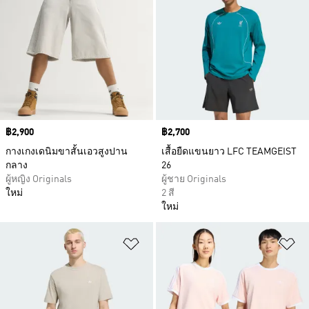
Price
฿2,900
Price
฿2,700
กางเกงเดนิมขาสั้นเอวสูงปาน
เสื้อยืดแขนยาว LFC TEAMGEIST
กลาง
26
ผู้หญิง Originals
ผู้ชาย Originals
ใหม่
2 สี
ใหม่
เพิ่มไปยังรายการสินค้าโปรด
เพ