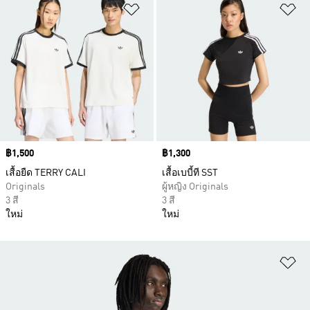
เพิ่มไปยังรายการสินค้าโปรด
เพ
Price
฿1,500
Price
฿1,300
เสื้อยืด TERRY CALI
เสื้อเบบี้ที SST
Originals
ผู้หญิง Originals
3 สี
3 สี
ใหม่
ใหม่
เพ