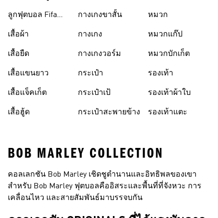
ลูกฟุตบอล Fifa
กางเกงขาสั้น
หมวก
World Cup 26™
เสื้อผ้า
กางเกง
หมวกแก๊ป
เสื้อยืด
กางเกงวอร์ม
หมวกบักเก็ต
เสื้อแขนยาว
กระเป๋า
รองเท้า
เสื้อแจ็คเก็ต
กระเป๋าเป้
รองเท้าผ้าใบ
เสื้อฮู้ด
กระเป๋าสะพายข้าง
รองเท้าแตะ
BOB MARLEY COLLECTION
คอลเลกชัน Bob Marley เชิดชูตำนานและอิทธิพลของเขา
สำหรับ Bob Marley ฟุตบอลคืออิสระและพื้นที่ที่จังหวะ การ
เคลื่อนไหว และสายสัมพันธ์มาบรรจบกัน