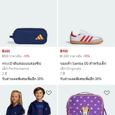
Sale price
฿450
Sale price
฿900
฿500 ราคาเดิม
-10%
Discount
฿1,800 ราคาเดิม
-50%
Discount
กระเป๋าดินสอแบบสองซิป
รองเท้า Samba OG สำหรับเด็ก
เด็ก Performance
เด็ก Originals
2 สี
7 สี
รับส่วนลดพิเศษเพิ่มอีก 30%
รับส่วนลดพิเศษเพิ่มอีก 30%
เพิ่มไปยังรายการสินค้าโปรด
เพ