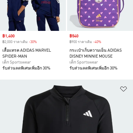
Sale price
฿1,400
Sale price
฿540
฿2,000 ราคาเดิม
-30%
Discount
฿900 ราคาเดิม
-40%
Discount
เสื้อแทรค ADIDAS MARVEL
กระเป๋าเก็บความเย็น ADIDAS
SPIDER-MAN
DISNEY MINNIE MOUSE
เด็ก Sportswear
เด็ก Sportswear
รับส่วนลดพิเศษเพิ่มอีก 30%
รับส่วนลดพิเศษเพิ่มอีก 30%
เพ