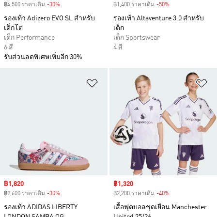
฿4,500 ราคาเดิม
-30%
Discount
฿1,400 ราคาเดิม
-50%
Discount
รองเท้า Adizero EVO SL สำหรับ
รองเท้า Altaventure 3.0 สำหรับ
เด็กโต
เด็ก
เด็ก Performance
เด็ก Sportswear
6 สี
4 สี
รับส่วนลดพิเศษเพิ่มอีก 30%
เพิ่มไปยังรายการสินค้าโปรด
เพ
Sale price
฿1,820
Sale price
฿1,320
฿2,600 ราคาเดิม
-30%
Discount
฿2,200 ราคาเดิม
-40%
Discount
รองเท้า ADIDAS LIBERTY
เสื้อฟุตบอลชุดเยือน Manchester