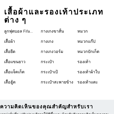
เสื้อผ้าและรองเท้าประเภท
ต่าง ๆ
ลูกฟุตบอล Fifa
กางเกงขาสั้น
หมวก
World Cup 26™
เสื้อผ้า
กางเกง
หมวกแก๊ป
เสื้อยืด
กางเกงวอร์ม
หมวกบักเก็ต
เสื้อแขนยาว
กระเป๋า
รองเท้า
เสื้อแจ็คเก็ต
กระเป๋าเป้
รองเท้าผ้าใบ
เสื้อฮู้ด
กระเป๋าสะพายข้าง
รองเท้าแตะ
ความคิดเห็นของคุณสำคัญสำหรับเรา