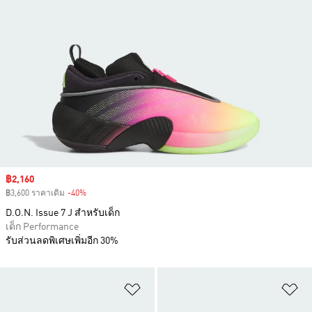
Sale price
฿2,160
฿3,600 ราคาเดิม
-40%
Discount
D.O.N. Issue 7 J สำหรับเด็ก
เด็ก Performance
รับส่วนลดพิเศษเพิ่มอีก 30%
เพิ่มไปยังรายการสินค้าโปรด
เพ