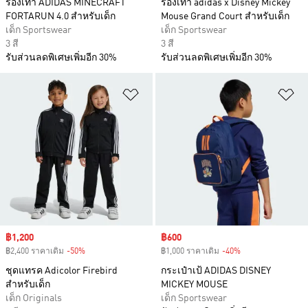
รองเท้า ADIDAS MINECRAFT
รองเท้า adidas x Disney Mickey
FORTARUN 4.0 สำหรับเด็ก
Mouse Grand Court สำหรับเด็ก
เด็ก Sportswear
เด็ก Sportswear
3 สี
3 สี
รับส่วนลดพิเศษเพิ่มอีก 30%
รับส่วนลดพิเศษเพิ่มอีก 30%
เพิ่มไปยังรายการสินค้าโปรด
เพ
Sale price
฿1,200
Sale price
฿600
฿2,400 ราคาเดิม
-50%
Discount
฿1,000 ราคาเดิม
-40%
Discount
ชุดแทรค Adicolor Firebird
กระเป๋าเป้ ADIDAS DISNEY
สำหรับเด็ก
MICKEY MOUSE
เด็ก Originals
เด็ก Sportswear