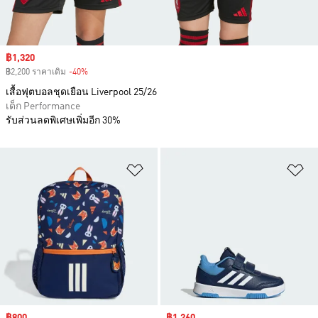
Sale price
฿1,320
฿2,200 ราคาเดิม
-40%
Discount
เสื้อฟุตบอลชุดเยือน Liverpool 25/26
เด็ก Performance
รับส่วนลดพิเศษเพิ่มอีก 30%
เพิ่มไปยังรายการสินค้าโปรด
เพ