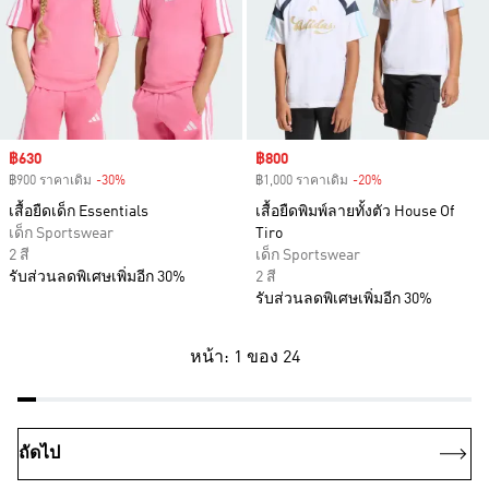
Sale price
฿630
Sale price
฿800
฿900 ราคาเดิม
-30%
Discount
฿1,000 ราคาเดิม
-20%
Discount
เสื้อยืดเด็ก Essentials
เสื้อยืดพิมพ์ลายทั้งตัว House Of
เด็ก Sportswear
Tiro
2 สี
เด็ก Sportswear
รับส่วนลดพิเศษเพิ่มอีก 30%
2 สี
รับส่วนลดพิเศษเพิ่มอีก 30%
หน้า: 1 ของ 24
ถัดไป