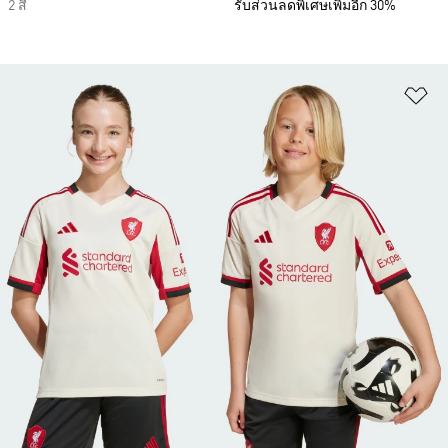
2 สี
รับส่วนลดพิเศษเพิ่มอีก 30%
เพ