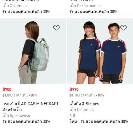
LONDON SAMBA OG
United 25/26
เด็ก Originals
เด็ก Performance
รับส่วนลดพิเศษเพิ่มอีก 30%
รับส่วนลดพิเศษเพิ่มอีก 30%
เพิ่มไปยังรายการสินค้าโปรด
เพ
Sale price
฿700
Sale price
฿990
฿1,000 ราคาเดิม
-30%
Discount
฿1,100 ราคาเดิม
-10%
Discount
กระเป๋าเป้ ADIDAS MINECRAFT
เสื้อยืด 3-Stripes
สำหรับเด็ก
เด็ก Originals
เด็ก Sportswear
6 สี
รับส่วนลดพิเศษเพิ่มอีก 30%
ใหม่
รับส่วนลดพิเศษเพิ่มอีก 30%