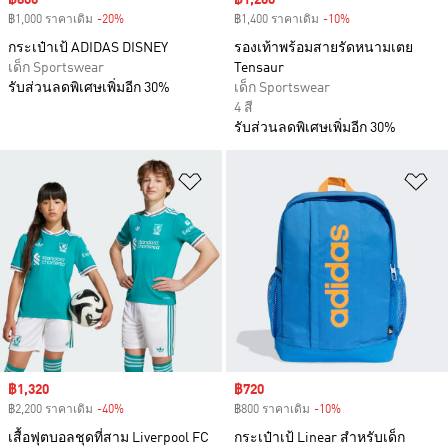
Sale price
฿800
Sale price
฿1,260
฿1,000 ราคาเดิม
-20%
Discount
฿1,400 ราคาเดิม
-10%
Discount
กระเป๋าเป้ ADIDAS DISNEY
รองเท้าพร้อมสายรัดหนามเตย
เด็ก Sportswear
Tensaur
รับส่วนลดพิเศษเพิ่มอีก 30%
เด็ก Sportswear
4 สี
รับส่วนลดพิเศษเพิ่มอีก 30%
เพิ่มไปยังรายการสินค้าโปรด
เพ
Sale price
฿1,320
Sale price
฿720
฿2,200 ราคาเดิม
-40%
Discount
฿800 ราคาเดิม
-10%
Discount
เสื้อฟุตบอลชุดที่สาม Liverpool FC
กระเป๋าเป้ Linear สำหรับเด็ก