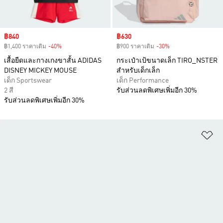
Sale price
฿840
Sale price
฿630
฿1,400 ราคาเดิม
-40%
Discount
฿900 ราคาเดิม
-30%
Discount
เสื้อยืดและกางเกงขาสั้น ADIDAS
กระเป๋าเป้ขนาดเล็ก TIRO_NSTER
DISNEY MICKEY MOUSE
สำหรับเด็กเล็ก
เด็ก Sportswear
เด็ก Performance
2 สี
รับส่วนลดพิเศษเพิ่มอีก 30%
รับส่วนลดพิเศษเพิ่มอีก 30%
เพ