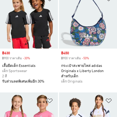
Sale price
฿630
Sale price
฿450
฿900 ราคาเดิม
-30%
Discount
฿900 ราคาเดิม
-50%
Discount
เสื้อยืดเด็ก Essentials
กระเป๋าสะพายไหล่ adidas
เด็ก Sportswear
Originals x Liberty London
2 สี
สำหรับเด็ก
รับส่วนลดพิเศษเพิ่มอีก 30%
เด็ก Originals
เพิ่มไปยังรายการสินค้าโปรด
เพ