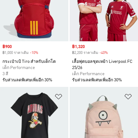
Sale price
฿900
Sale price
฿1,320
฿1,000 ราคาเดิม
-10%
Discount
฿2,200 ราคาเดิม
-40%
Discount
กระเป๋าเป้ Tiro สำหรับเด็กโต
เสื้อฟุตบอลชุดเหย้า Liverpool FC
เด็ก Performance
25/26
3 สี
เด็ก Performance
รับส่วนลดพิเศษเพิ่มอีก 30%
รับส่วนลดพิเศษเพิ่มอีก 30%
เพิ่มไปยังรายการสินค้าโปรด
เพ