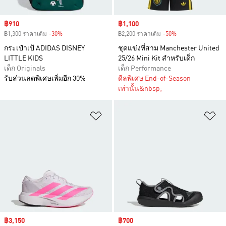
Sale price
฿910
Sale price
฿1,100
฿1,300 ราคาเดิม
-30%
Discount
฿2,200 ราคาเดิม
-50%
Discount
กระเป๋าเป้ ADIDAS DISNEY
ชุดแข่งที่สาม Manchester United
LITTLE KIDS
25/26 Mini Kit สำหรับเด็ก
เด็ก Originals
เด็ก Performance
รับส่วนลดพิเศษเพิ่มอีก 30%
ดีลพิเศษ End-of-Season
เท่านั้น&nbsp;
เพิ่มไปยังรายการสินค้าโปรด
เพ
Sale price
฿3,150
Sale price
฿700