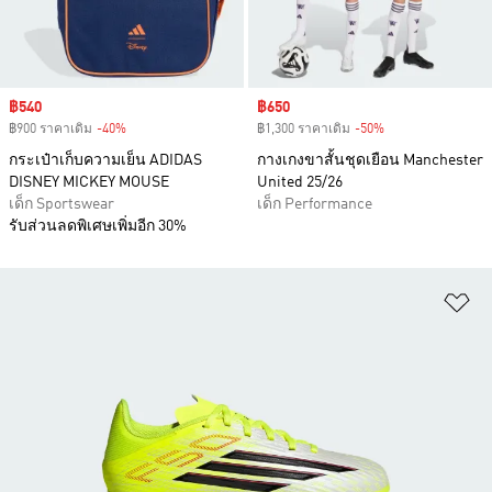
Sale price
฿540
Sale price
฿650
฿900 ราคาเดิม
-40%
Discount
฿1,300 ราคาเดิม
-50%
Discount
กระเป๋าเก็บความเย็น ADIDAS
กางเกงขาสั้นชุดเยือน Manchester
DISNEY MICKEY MOUSE
United 25/26
เด็ก Sportswear
เด็ก Performance
รับส่วนลดพิเศษเพิ่มอีก 30%
เพ