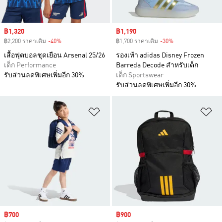
Sale price
฿1,320
Sale price
฿1,190
฿2,200 ราคาเดิม
-40%
Discount
฿1,700 ราคาเดิม
-30%
Discount
เสื้อฟุตบอลชุดเยือน Arsenal 25/26
รองเท้า adidas Disney Frozen
เด็ก Performance
Barreda Decode สำหรับเด็ก
รับส่วนลดพิเศษเพิ่มอีก 30%
เด็ก Sportswear
รับส่วนลดพิเศษเพิ่มอีก 30%
เพิ่มไปยังรายการสินค้าโปรด
เพ
Sale price
฿700
Sale price
฿900