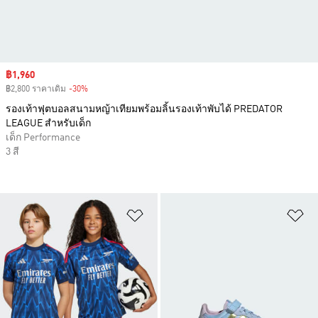
Sale price
฿1,960
฿2,800 ราคาเดิม
-30%
Discount
รองเท้าฟุตบอลสนามหญ้าเทียมพร้อมลิ้นรองเท้าพับได้ PREDATOR
LEAGUE สำหรับเด็ก
เด็ก Performance
3 สี
เพิ่มไปยังรายการสินค้าโปรด
เพ