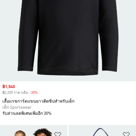
Sale price
฿1,540
฿2,200 ราคาเดิม
-30%
Discount
เสื้อแรชการ์ดแขนยาวติดซิปสำหรับเด็ก
เด็ก Sportswear
รับส่วนลดพิเศษเพิ่มอีก 30%
เพิ่มไปยังรายการสินค้าโปรด
เพ