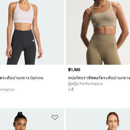
Price
฿1,500
์ตระดับปานกลาง Optime
สปอร์ตบราซัพพอร์ตระดับปานกลาง
ผู้หญิง Performance
formance
4 สี
การสินค้าโปรด
เพิ่มไปยังรายการสินค้าโปรด