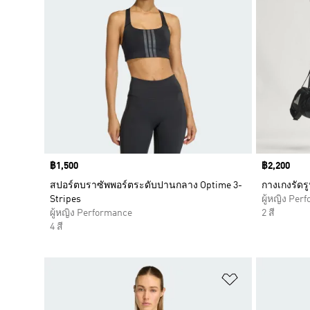
Price
฿1,500
Price
฿2,200
สปอร์ตบราซัพพอร์ตระดับปานกลาง Optime 3-
กางเกงรัดร
Stripes
ผู้หญิง Per
ผู้หญิง Performance
2 สี
4 สี
เพิ่มไปยังราย