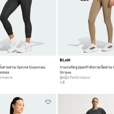
Price
฿2,400
ิ้งสามส่วน Optimé Essentials
กางเกงรัดรูปออกกำลังกายเจ็ดส่วน 
ก็บของ
Stripes
formance
ผู้หญิง Performance
3 สี
การสินค้าโปรด
เพิ่มไปยังรายการสินค้าโปรด