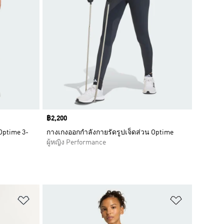
Price
฿2,200
Optime 3-
กางเกงออกกำลังกายรัดรูปเจ็ดส่วน Optime
ผู้หญิง Performance
เพิ่มไปยังรายการสินค้าโปรด
เพิ่มไปยัง