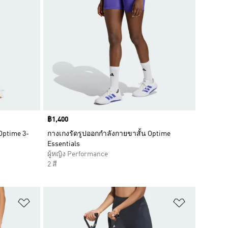
Price
฿1,400
Optime 3-
กางเกงรัดรูปออกกำลังกายขาสั้น Optime
Essentials
ผู้หญิง Performance
2 สี
เพิ่มไปยังรายการสินค้าโปรด
เพิ่มไปยัง