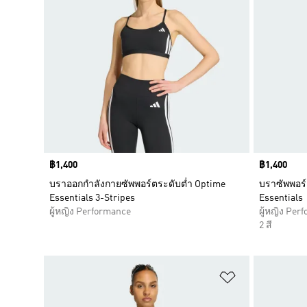
Price
฿1,400
Price
฿1,400
บราออกกำลังกายซัพพอร์ตระดับต่ำ Optime
บราซัพพอร
Essentials 3-Stripes
Essentials
ผู้หญิง Performance
ผู้หญิง Per
2 สี
เพิ่มไปยังราย