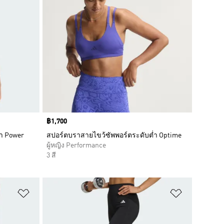
Price
฿1,700
่ำ Power
สปอร์ตบราสายไขว้ซัพพอร์ตระดับต่ำ Optime
ผู้หญิง Performance
3 สี
เพิ่มไปยังรายการสินค้าโปรด
เพิ่มไปยัง