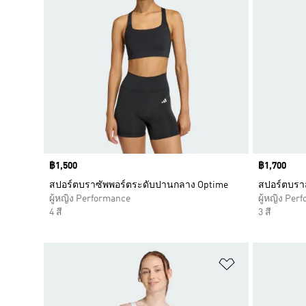
Price
฿1,500
Price
฿1,700
สปอร์ตบราซัพพอร์ตระดับปานกลาง Optime
สปอร์ตบราส
ผู้หญิง Performance
ผู้หญิง Per
4 สี
3 สี
เพิ่มไปยังราย