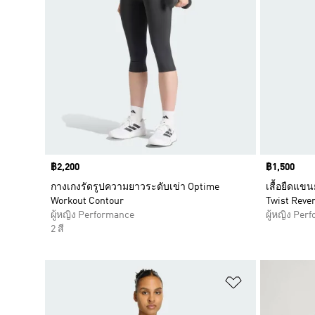
Price
฿2,200
Price
฿1,500
กางเกงรัดรูปความยาวระดับเข่า Optime
เสื้อยืดแข
Workout Contour
Twist Rever
ผู้หญิง Performance
ผู้หญิง Per
2 สี
เพิ่มไปยังราย