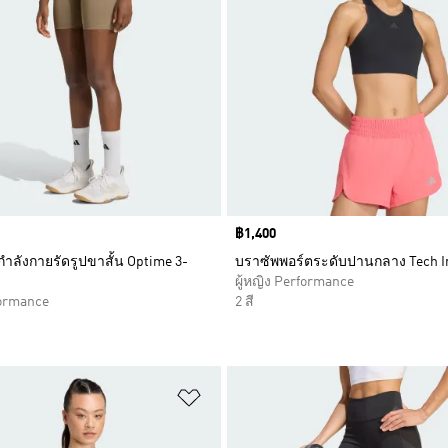
Price
฿1,400
ำลังกายรัดรูปขาสั้น Optime 3-
บราซัพพอร์ตระดับปานกลาง Tech In
ผู้หญิง Performance
formance
2 สี
การสินค้าโปรด
เพิ่มไปยังรายการสินค้าโปรด