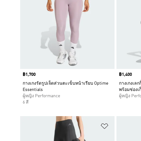
Price
฿1,700
Price
฿1,400
กางเกงรัดรูปเจ็ดส่วนตะเข็บหน้าเรียบ Optime
กางเกงเลกก
Essentials
พร้อมช่องเ
ผู้หญิง Performance
ผู้หญิง Per
6 สี
เพิ่มไปยังราย