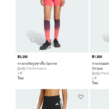
Price
฿2,200
Price
฿1,500
กางเกงรัดรูปขาสั้น Optimé
กางเกงออกก
ผู้หญิง Performance
Stripes
3 สี
ผู้หญิง Per
ใหม่
4 สี
ใหม่
เพิ่มไปยังราย