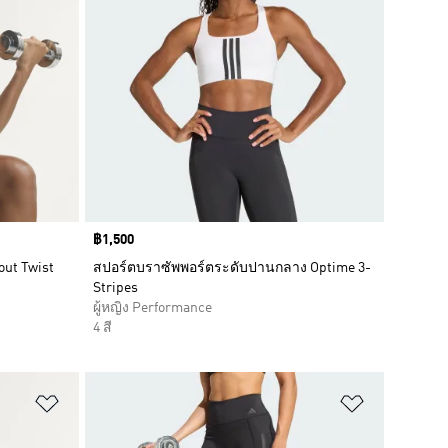
Price
฿1,500
out Twist
สปอร์ตบราซัพพอร์ตระดับปานกลาง Optime 3-
Stripes
ผู้หญิง Performance
4 สี
เพิ่มไปยังรายการสินค้าโปรด
เพิ่มไปยัง