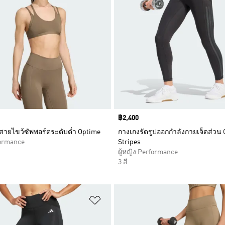
Price
฿2,400
ายไขว้ซัพพอร์ตระดับต่ำ Optime
กางเกงรัดรูปออกกำลังกายเจ็ดส่วน 
formance
Stripes
ผู้หญิง Performance
3 สี
การสินค้าโปรด
เพิ่มไปยังรายการสินค้าโปรด