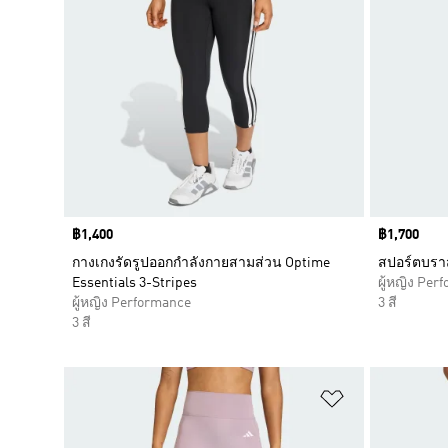
Price
฿1,400
Price
฿1,700
กางเกงรัดรูปออกกำลังกายสามส่วน Optime
สปอร์ตบราส
Essentials 3-Stripes
ผู้หญิง Per
ผู้หญิง Performance
3 สี
3 สี
เพิ่มไปยังราย