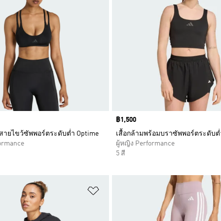
Price
฿1,500
ายไขว้ซัพพอร์ตระดับต่ำ Optime
เสื้อกล้ามพร้อมบราซัพพอร์ตระดับต
formance
ผู้หญิง Performance
5 สี
การสินค้าโปรด
เพิ่มไปยังรายการสินค้าโปรด