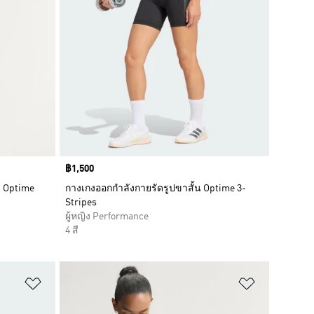
Price
฿1,500
 Optime
กางเกงออกกำลังกายรัดรูปขาสั้น Optime 3-
Stripes
ผู้หญิง Performance
4 สี
เพิ่มไปยังรายการสินค้าโปรด
เพิ่มไปยัง