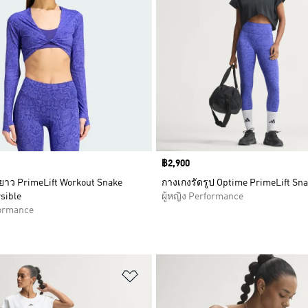
Price
฿2,900
นยาว PrimeLift Workout Snake
กางเกงรัดรูป Optime PrimeLift Sna
sible
ผู้หญิง Performance
formance
การสินค้าโปรด
เพิ่มไปยังรายการสินค้าโปรด