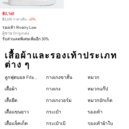
Sale price
฿2,160
฿3,600 ราคาเดิม
-40%
Discount
รองเท้า Rivalry Low
ผู้ชาย Originals
รับส่วนลดพิเศษเพิ่มอีก 30%
เสื้อผ้าและรองเท้าประเภท
ต่าง ๆ
ลูกฟุตบอล Fifa
กางเกงขาสั้น
หมวก
World Cup 26™
เสื้อผ้า
กางเกง
หมวกแก๊ป
เสื้อยืด
กางเกงวอร์ม
หมวกบักเก็ต
เสื้อแขนยาว
กระเป๋า
รองเท้า
เสื้อแจ็คเก็ต
กระเป๋าเป้
รองเท้าผ้าใบ