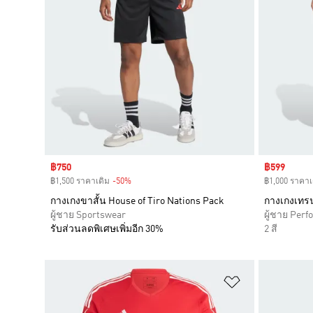
Sale price
฿750
Sale price
฿599
฿1,500 ราคาเดิม
-50%
Discount
฿1,000 ราคาเ
กางเกงขาสั้น House of Tiro Nations Pack
กางเกงเทรน
ผู้ชาย Sportswear
ผู้ชาย Per
รับส่วนลดพิเศษเพิ่มอีก 30%
2 สี
เพิ่มไปยังราย