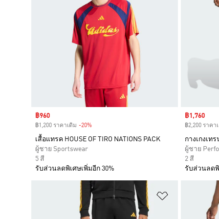
Sale price
฿960
Sale price
฿1,760
฿1,200 ราคาเดิม
-20%
Discount
฿2,200 ราคาเ
เสื้อแทรค HOUSE OF TIRO NATIONS PACK
กางเกงเทรน
ผู้ชาย Sportswear
ผู้ชาย Per
5 สี
2 สี
รับส่วนลดพิเศษเพิ่มอีก 30%
รับส่วนลดพิ
เพิ่มไปยังราย