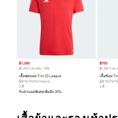
Sale price
฿1,080
Sale price
฿750
฿1,200 ราคาเดิม
-10%
Discount
฿1,500 ราคาเ
เสื้อฟุตบอล Tiro 23 League
เสื้อซ้อม T
ผู้ชาย Performance
ผู้ชาย Per
2 สี
4 สี
รับส่วนลดพิเศษเพิ่มอีก 30%