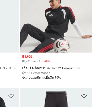
Sale price
฿1,920
฿2,400 ราคาเดิม
-20%
Discount
TIONS PACK
เสื้อแจ็คเก็ตเทรนนิง Tiro 26 Competition
ผู้ชาย Performance
รับส่วนลดพิเศษเพิ่มอีก 30%
เพิ่มไปยังรายการสินค้าโปรด
เพิ่มไปยัง