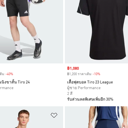
Sale price
฿1,080
ดิม
-40%
Discount
฿1,200 ราคาเดิม
-10%
Discount
นิงขาสั้น Tiro 24
เสื้อฟุตบอล Tiro 23 League
formance
ผู้ชาย Performance
2 สี
รับส่วนลดพิเศษเพิ่มอีก 30%
การสินค้าโปรด
เพิ่มไปยังรายการสินค้าโปรด