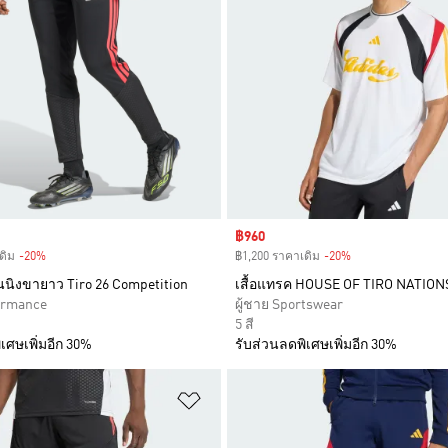
Sale price
฿960
ดิม
-20%
Discount
฿1,200 ราคาเดิม
-20%
Discount
นิงขายาว Tiro 26 Competition
เสื้อแทรค HOUSE OF TIRO NATIO
formance
ผู้ชาย Sportswear
5 สี
เศษเพิ่มอีก 30%
รับส่วนลดพิเศษเพิ่มอีก 30%
การสินค้าโปรด
เพิ่มไปยังรายการสินค้าโปรด