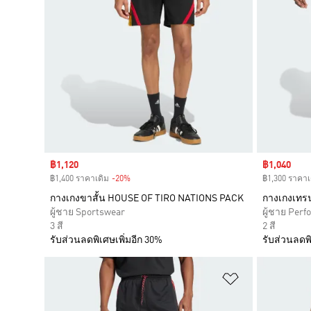
Sale price
฿1,120
Sale price
฿1,040
฿1,400 ราคาเดิม
-20%
Discount
฿1,300 ราคาเ
กางเกงขาสั้น HOUSE OF TIRO NATIONS PACK
กางเกงเทรน
ผู้ชาย Sportswear
ผู้ชาย Per
3 สี
2 สี
รับส่วนลดพิเศษเพิ่มอีก 30%
รับส่วนลดพิ
เพิ่มไปยังราย