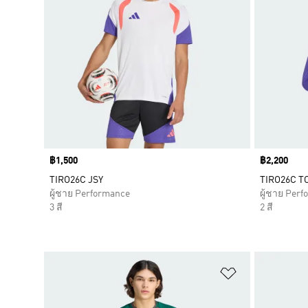
Price
฿1,500
Price
฿2,200
TIRO26C JSY
TIRO26C T
ผู้ชาย Performance
ผู้ชาย Per
3 สี
2 สี
เพิ่มไปยังราย