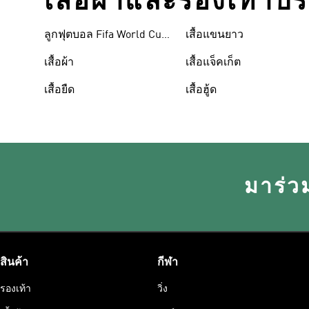
เสื้อผ้าและรองเท้าป
ลูกฟุตบอล Fifa World Cup
เสื้อแขนยาว
26™
เสื้อผ้า
เสื้อแจ็คเก็ต
เสื้อยืด
เสื้อฮู้ด
มาร่ว
สินค้า
กีฬา
รองเท้า
วิ่ง