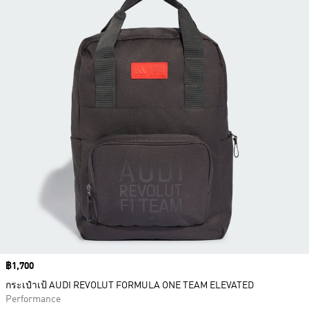
Price
฿1,700
กระเป๋าเป้ AUDI REVOLUT FORMULA ONE TEAM ELEVATED
Performance