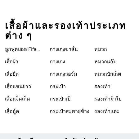
เสื้อผ้าและรองเท้าประเภท
ต่าง ๆ
ลูกฟุตบอล Fifa
กางเกงขาสั้น
หมวก
World Cup 26™
เสื้อผ้า
กางเกง
หมวกแก๊ป
เสื้อยืด
กางเกงวอร์ม
หมวกบักเก็ต
เสื้อแขนยาว
กระเป๋า
รองเท้า
เสื้อแจ็คเก็ต
กระเป๋าเป้
รองเท้าผ้าใบ
เสื้อฮู้ด
กระเป๋าสะพายข้าง
รองเท้าแตะ