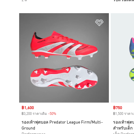
เพิ่มไปยังราย
Sale price
฿1,600
Sale price
฿750
฿3,200 ราคาเดิม
-50%
Discount
฿1,500 ราคาเ
รองเท้าฟุตบอล Predator League Firm/Multi-
รองเท้าฟุต
Ground
สำหรับเด็ก