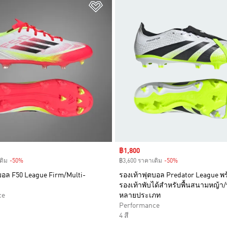
การสินค้าโปรด
เพิ่มไปยังรายการสินค้าโปรด
Sale price
฿1,800
ดิม
-50%
Discount
฿3,600 ราคาเดิม
-50%
Discount
บอล F50 League Firm/Multi-
รองเท้าฟุตบอล Predator League พร
รองเท้าพับได้สำหรับพื้นสนามหญ้า/
ce
หลายประเภท
Performance
4 สี