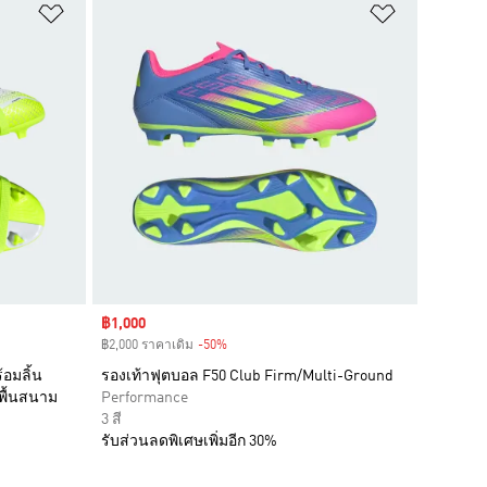
เพิ่มไปยังรายการสินค้าโปรด
เพิ่มไปยัง
Sale price
฿1,000
฿2,000 ราคาเดิม
-50%
Discount
้อมลิ้น
รองเท้าฟุตบอล F50 Club Firm/Multi-Ground
พื้นสนาม
Performance
3 สี
รับส่วนลดพิเศษเพิ่มอีก 30%