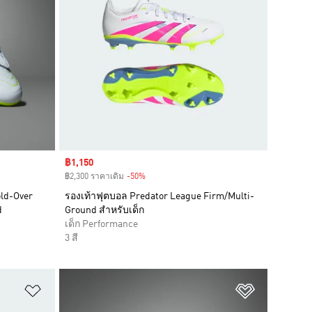
Sale price
฿1,150
฿2,300 ราคาเดิม
-50%
Discount
old-Over
รองเท้าฟุตบอล Predator League Firm/Multi-
d
Ground สำหรับเด็ก
เด็ก Performance
3 สี
เพิ่มไปยังรายการสินค้าโปรด
เพิ่มไปยัง