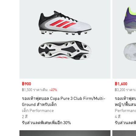
Sale price
฿900
Sale price
฿1,600
฿1,500 ราคาเดิม
-40%
Discount
฿3,200 ราคาเ
รองเท้าฟุตบอล Copa Pure 3 Club Firm/Multi-
รองเท้าฟุต
Ground สำหรับเด็ก
หญ้า/พื้น
เด็ก Performance
Performan
2 สี
4 สี
รับส่วนลดพิเศษเพิ่มอีก 30%
รับส่วนลดพิ