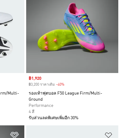
Sale price
฿1,920
฿3,200 ราคาเดิม
-40%
Discount
irm/Multi-
รองเท้าฟุตบอล F50 League Firm/Multi-
Ground
Performance
4 สี
รับส่วนลดพิเศษเพิ่มอีก 30%
เพิ่มไปยังรายการสินค้าโปรด
เพิ่มไปยัง