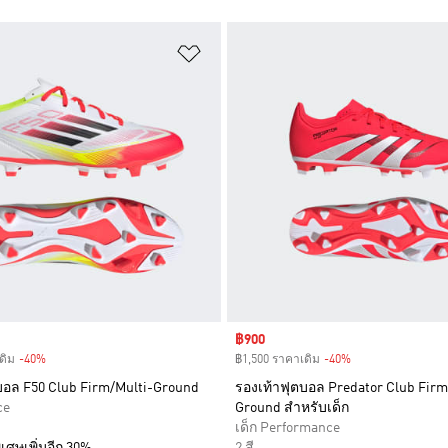
การสินค้าโปรด
เพิ่มไปยังรายการสินค้าโปรด
Sale price
฿900
ดิม
-40%
Discount
฿1,500 ราคาเดิม
-40%
Discount
บอล F50 Club Firm/Multi-Ground
รองเท้าฟุตบอล Predator Club Firm
ce
Ground สำหรับเด็ก
เด็ก Performance
เศษเพิ่มอีก 30%
2 สี