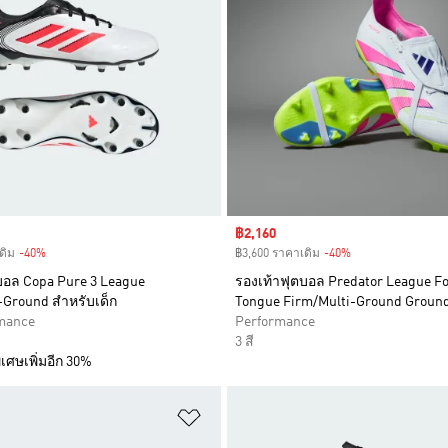
Sale price
฿2,160
ดิม
-40%
Discount
฿3,600 ราคาเดิม
-40%
Discount
บอล Copa Pure 3 League
รองเท้าฟุตบอล Predator League F
-Ground สำหรับเด็ก
Tongue Firm/Multi-Ground Groun
rmance
Performance
3 สี
เศษเพิ่มอีก 30%
การสินค้าโปรด
เพิ่มไปยังรายการสินค้าโปรด