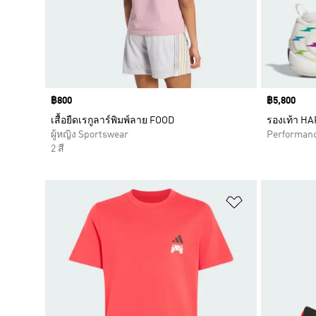
Price
฿800
Price
฿5,800
เสื้อยืดเรกูลาร์พิมพ์ลาย FOOD
รองเท้า H
ผู้หญิง Sportswear
Performan
2 สี
เพิ่มไปยังราย