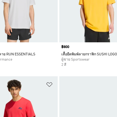
Price
฿800
มพ์ลาย RUN ESSENTIALS
เสื้อยืดพิมพ์ลายกราฟิก SUSHI LOGO
formance
ผู้ชาย Sportswear
2 สี
การสินค้าโปรด
เพิ่มไปยังรายการสินค้าโปรด