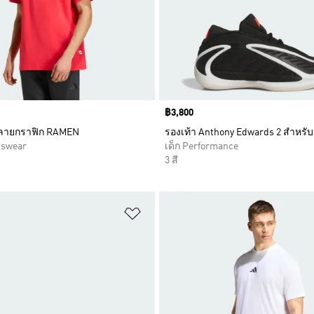
Price
฿3,800
มพ์ลายกราฟิก RAMEN
รองเท้า Anthony Edwards 2 สำหรับ
tswear
เด็ก Performance
3 สี
การสินค้าโปรด
เพิ่มไปยังรายการสินค้าโปรด