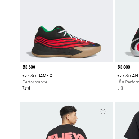
Price
฿3,600
Price
฿3,800
รองเท้า DAME X
รองเท้า A
Performance
เด็ก Perfo
ใหม่
3 สี
เพิ่มไปยังราย