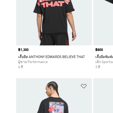
Price
฿1,300
Price
฿800
เสื้อยืด ANTHONY EDWARDS BELIEVE THAT
เสื้อยืดพิ
ผู้ชาย Performance
เด็ก Sports
6 สี
3 สี
เพิ่มไปยังราย