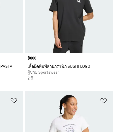
Price
฿800
Y PASTA
เสื้อยืดพิมพ์ลายกราฟิก SUSHI LOGO
ผู้ชาย Sportswear
2 สี
เพิ่มไปยังรายการสินค้าโปรด
เพิ่มไปยัง