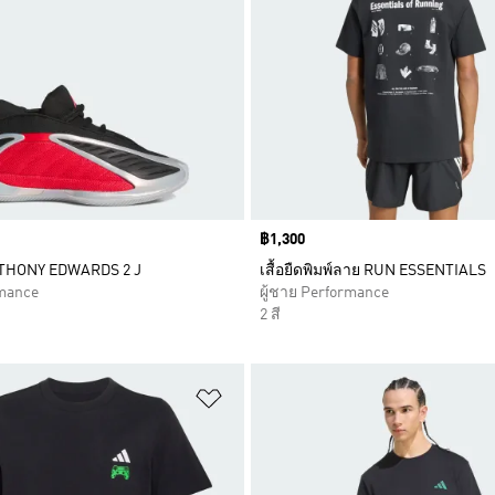
Price
฿1,300
NTHONY EDWARDS 2 J
เสื้อยืดพิมพ์ลาย RUN ESSENTIALS
rmance
ผู้ชาย Performance
2 สี
การสินค้าโปรด
เพิ่มไปยังรายการสินค้าโปรด