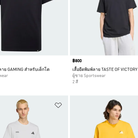
Price
฿800
มพ์ลาย GAMING สำหรับเด็กโต
เสื้อยืดพิมพ์ลาย TASTE OF VICTOR
wear
ผู้ชาย Sportswear
2 สี
การสินค้าโปรด
เพิ่มไปยังรายการสินค้าโปรด