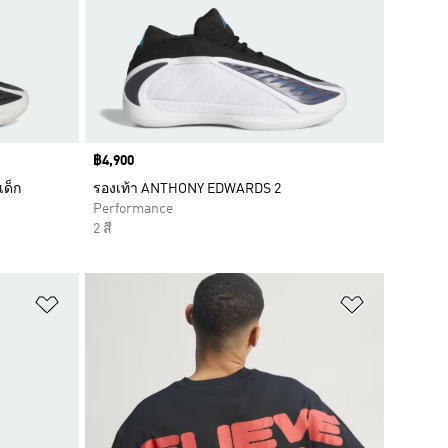
Price
฿4,900
เด็ก
รองเท้า ANTHONY EDWARDS 2
Performance
2 สี
เพิ่มไปยังรายการสินค้าโปรด
เพิ่มไปยัง