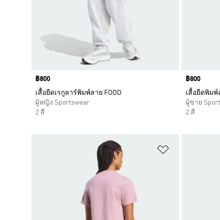
Price
฿800
Price
฿800
เสื้อยืดเรกูลาร์พิมพ์ลาย FOOD
เสื้อยืดพิ
ผู้หญิง Sportswear
ผู้ชาย Spor
2 สี
2 สี
เพิ่มไปยังราย