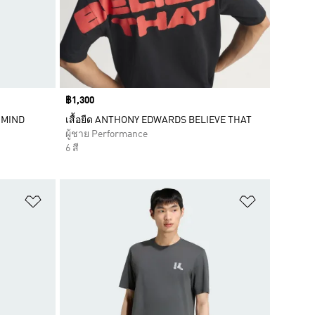
Price
฿1,300
F MIND
เสื้อยืด ANTHONY EDWARDS BELIEVE THAT
ผู้ชาย Performance
6 สี
เพิ่มไปยังรายการสินค้าโปรด
เพิ่มไปยัง