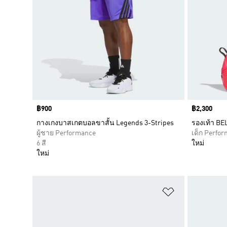
Price
฿900
Price
฿2,300
กางเกงบาสเกตบอลขาสั้น Legends 3-Stripes
รองเท้า BE
ผู้ชาย Performance
เด็ก Perfo
6 สี
ใหม่
ใหม่
เพิ่มไปยังราย