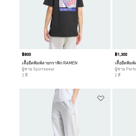
Price
฿800
Price
฿1,300
เสื้อยืดพิมพ์ลายกราฟิก RAMEN
เสื้อยืดพิ
ผู้ชาย Sportswear
ผู้ชาย Per
2 สี
2 สี
เพิ่มไปยังราย