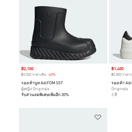
Sale price
฿2,100
Sale price
฿1,400
฿3,500 ราคาเดิม
-40%
Discount
฿2,800 ราคาเ
รองเท้าบูท AdiFOM SST
รองเท้า Ad
ผู้หญิง Originals
Originals
รับส่วนลดพิเศษเพิ่มอีก 30%
2 สี
เพิ่มไปยังราย