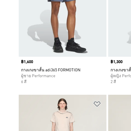
Price
฿1,600
Price
฿1,300
กางเกงขาสั้น adi365 FORMOTION
กางเกงขาสั้
ผู้ชาย Performance
ผู้หญิง Per
6 สี
2 สี
เพิ่มไปยังราย