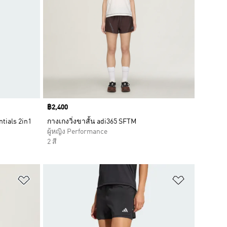
Price
฿2,400
tials 2in1
กางเกงวิ่งขาสั้น adi365 SFTM
ผู้หญิง Performance
2 สี
เพิ่มไปยังรายการสินค้าโปรด
เพิ่มไปยัง