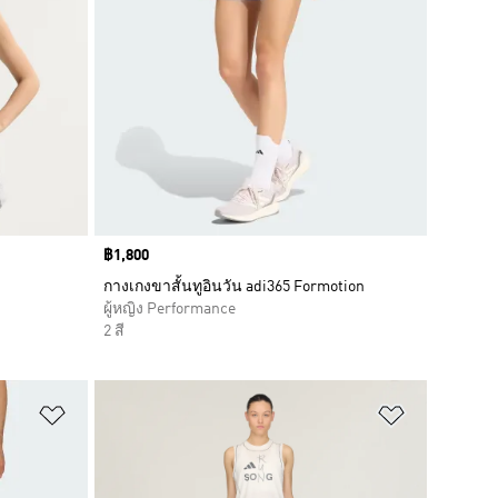
Price
฿1,800
กางเกงขาสั้นทูอินวัน adi365 Formotion
ผู้หญิง Performance
2 สี
เพิ่มไปยังรายการสินค้าโปรด
เพิ่มไปยัง