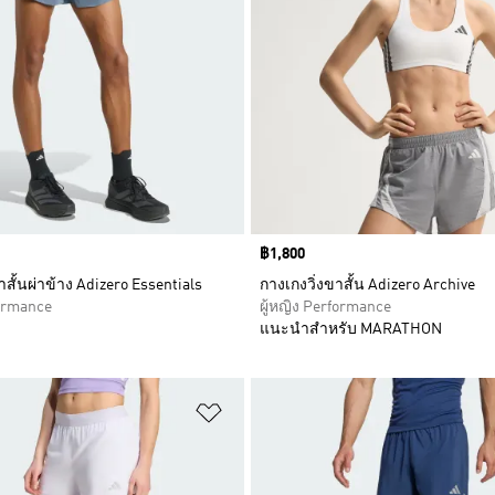
Price
฿1,800
าสั้นผ่าข้าง Adizero Essentials
กางเกงวิ่งขาสั้น Adizero Archive
formance
ผู้หญิง Performance
แนะนำสำหรับ MARATHON
การสินค้าโปรด
เพิ่มไปยังรายการสินค้าโปรด