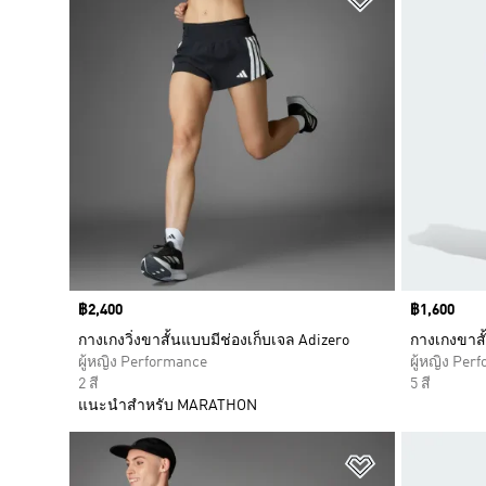
Price
฿2,400
Price
฿1,600
กางเกงวิ่งขาสั้นแบบมีช่องเก็บเจล Adizero
กางเกงขาสั
ผู้หญิง Performance
ผู้หญิง Per
2 สี
5 สี
แนะนำสำหรับ MARATHON
เพิ่มไปยังราย