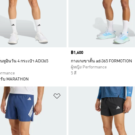
Price
฿1,600
นทูอินวัน 4 กระเป๋า ADI365
กางเกงขาสั้น adi365 FORMOTION
ผู้หญิง Performance
formance
5 สี
รับ MARATHON
การสินค้าโปรด
เพิ่มไปยังรายการสินค้าโปรด