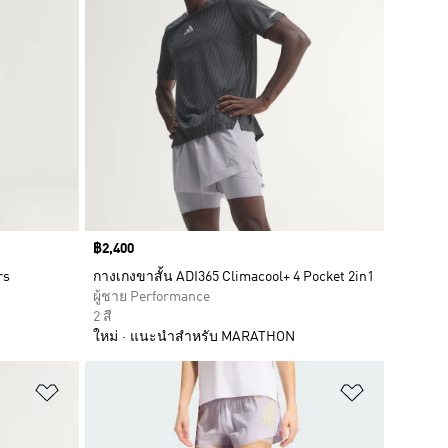
Price
฿2,400
rs
กางเกงขาสั้น ADI365 Climacool+ 4 Pocket 2in1
ผู้ชาย Performance
2 สี
ใหม่
แนะนำสำหรับ MARATHON
เพิ่มไปยังรายการสินค้าโปรด
เพิ่มไปยัง