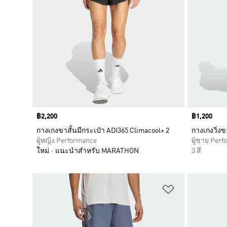
Price
฿2,200
Price
฿1,200
กางเกงขาสั้นมีกระเป๋า ADI365 Climacool+ 2
กางเกงวิ่งข
ผู้หญิง Performance
ผู้ชาย Per
ใหม่
แนะนำสำหรับ MARATHON
3 สี
เพิ่มไปยังราย