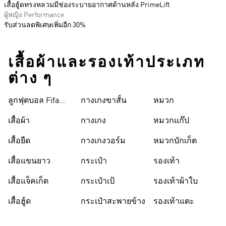
เสื้อฮู้ดทรงหลวมมีช่องระบายอากาศด้านหลัง PrimeLift
ผู้หญิง Performance
รับส่วนลดพิเศษเพิ่มอีก 30%
เสื้อผ้าและรองเท้าประเภท
ต่าง ๆ
ลูกฟุตบอล Fifa
กางเกงขาสั้น
หมวก
World Cup 26™
เสื้อผ้า
กางเกง
หมวกแก๊ป
เสื้อยืด
กางเกงวอร์ม
หมวกบักเก็ต
เสื้อแขนยาว
กระเป๋า
รองเท้า
เสื้อแจ็คเก็ต
กระเป๋าเป้
รองเท้าผ้าใบ
เสื้อฮู้ด
กระเป๋าสะพายข้าง
รองเท้าแตะ