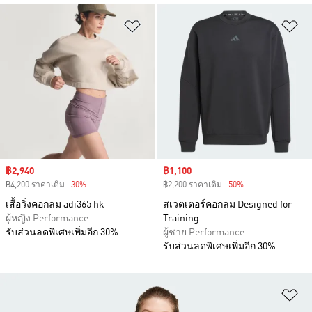
เพิ่มไปยังรายการสินค้าโปรด
เพ
Sale price
฿2,940
Sale price
฿1,100
฿4,200 ราคาเดิม
-30%
Discount
฿2,200 ราคาเดิม
-50%
Discount
เสื้อวิ่งคอกลม adi365 hk
สเวตเตอร์คอกลม Designed for
ผู้หญิง Performance
Training
รับส่วนลดพิเศษเพิ่มอีก 30%
ผู้ชาย Performance
รับส่วนลดพิเศษเพิ่มอีก 30%
เพ