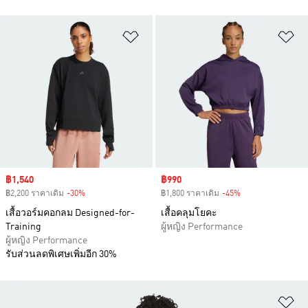
เพิ่มไปยังรายการสินค้าโปรด
เพ
Sale price
฿1,540
Sale price
฿990
฿2,200 ราคาเดิม
-30%
Discount
฿1,800 ราคาเดิม
-45%
Discount
เสื้อวอร์มคอกลม Designed-for-
เสื้อคลุมโยคะ
Training
ผู้หญิง Performance
ผู้หญิง Performance
รับส่วนลดพิเศษเพิ่มอีก 30%
เพ