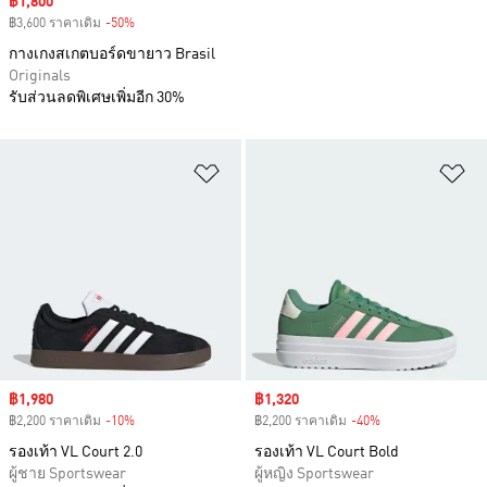
Sale price
฿1,800
฿3,600 ราคาเดิม
-50%
Discount
กางเกงสเกตบอร์ดขายาว Brasil
Originals
รับส่วนลดพิเศษเพิ่มอีก 30%
เพิ่มไปยังรายการสินค้าโปรด
เพ
Sale price
฿1,980
Sale price
฿1,320
฿2,200 ราคาเดิม
-10%
Discount
฿2,200 ราคาเดิม
-40%
Discount
รองเท้า VL Court 2.0
รองเท้า VL Court Bold
ผู้ชาย Sportswear
ผู้หญิง Sportswear