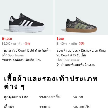
Sale price
฿1,200
Sale price
฿700
฿2,000 ราคาเดิม
-40%
Discount
฿1,400 ราคาเดิม
-50%
Discount
รองเท้า VL Court Bold สำหรับเด็ก
รองเท้า adidas x Disney Lion King
เด็ก Sportswear
VL Court สำหรับเด็ก
รับส่วนลดพิเศษเพิ่มอีก 30%
เด็ก Sportswear
รับส่วนลดพิเศษเพิ่มอีก 30%
เสื้อผ้าและรองเท้าประเภท
ต่าง ๆ
ลูกฟุตบอล Fifa
กางเกงขาสั้น
หมวก
World Cup 26™
เสื้อผ้า
กางเกง
หมวกแก๊ป