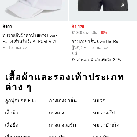
Price
฿900
Sale price
฿1,170
฿1,300 ราคาเดิม
-10%
Discount
หมวกแก๊ปผ้าตาข่ายทรง Four-
Panel สำหรับวิ่ง AEROREADY
กางเกงขาสั้น Own the Run
Performance
ผู้หญิง Performance
6 สี
รับส่วนลดพิเศษเพิ่มอีก 30%
เสื้อผ้าและรองเท้าประเภท
ต่าง ๆ
ลูกฟุตบอล Fifa
กางเกงขาสั้น
หมวก
World Cup 26™
เสื้อผ้า
กางเกง
หมวกแก๊ป
เสื้อยืด
กางเกงวอร์ม
หมวกบักเก็ต