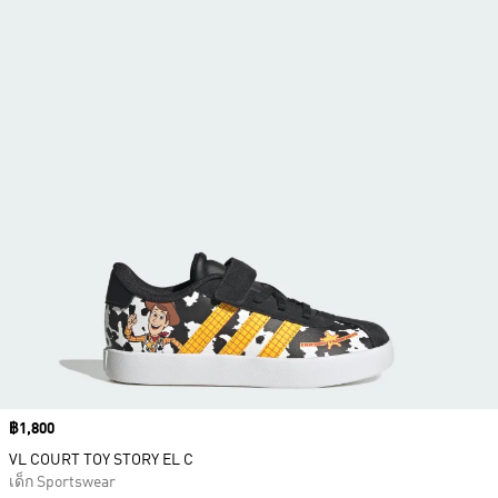
Price
฿1,800
VL COURT TOY STORY EL C
เด็ก Sportswear