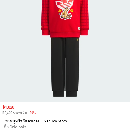
Sale price
฿1,820
฿2,600 ราคาเดิม
-30%
Discount
แทรคสูทผ้าถัก adidas Pixar Toy Story
เด็ก Originals