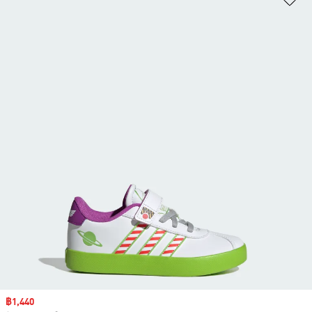
Sale price
฿1,440