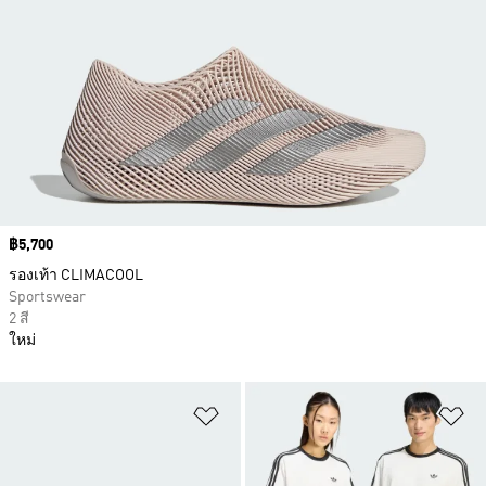
Price
฿5,700
รองเท้า CLIMACOOL
Sportswear
2 สี
ใหม่
เพิ่มไปยังรายการสินค้าโปรด
เพ