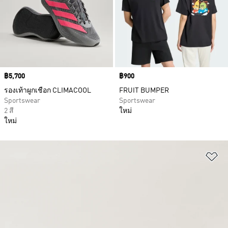
Price
฿5,700
Price
฿900
รองเท้าผูกเชือก CLIMACOOL
FRUIT BUMPER
Sportswear
Sportswear
2 สี
ใหม่
ใหม่
เพ