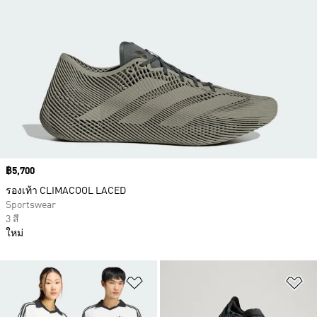
Price
฿5,700
รองเท้า CLIMACOOL LACED
Sportswear
3 สี
ใหม่
เพิ่มไปยังรายการสินค้าโปรด
เพ