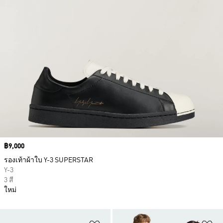
Price
฿9,000
รองเท้าผ้าใบ Y-3 SUPERSTAR
Y-3
3 สี
ใหม่
เพิ่มไปยังรายการสินค้าโปรด
เพ