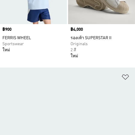
Price
฿900
Price
฿4,000
FERRIS WHEEL
รองเท้า SUPERSTAR II
Sportswear
Originals
ใหม่
2 สี
ใหม่
เพ