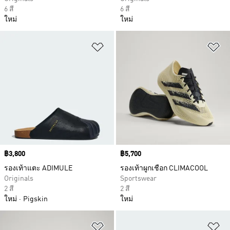
6 สี
6 สี
ใหม่
ใหม่
เพิ่มไปยังรายการสินค้าโปรด
เพ
Price
฿3,800
Price
฿5,700
รองเท้าแตะ ADIMULE
รองเท้าผูกเชือก CLIMACOOL
Originals
Sportswear
2 สี
2 สี
ใหม่
Pigskin
ใหม่
เพิ่มไปยังรายการสินค้าโปรด
เพ