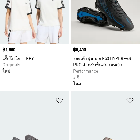
Price
฿1,500
Price
฿5,400
เสื้อโปโล TERRY
รองเท้าฟุตบอล F50 HYPERFAST
Originals
PRO สำหรับพื้นสนามหญ้า
ใหม่
Performance
3 สี
ใหม่
เพิ่มไปยังรายการสินค้าโปรด
เพ