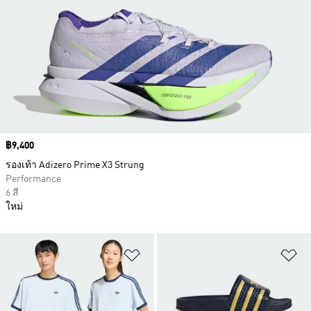
Price
฿9,400
รองเท้า Adizero Prime X3 Strung
Performance
6 สี
ใหม่
เพิ่มไปยังรายการสินค้าโปรด
เพ