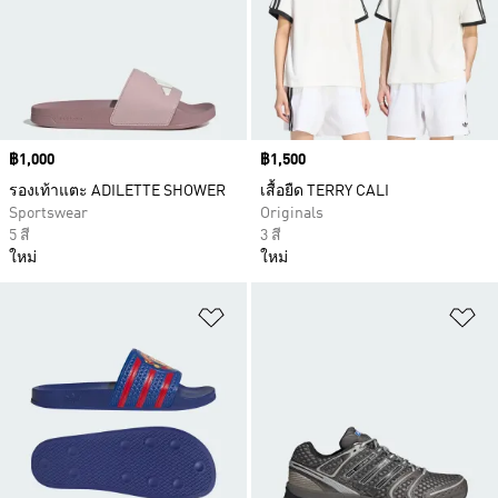
Price
฿1,000
Price
฿1,500
รองเท้าแตะ ADILETTE SHOWER
เสื้อยืด TERRY CALI
Sportswear
Originals
5 สี
3 สี
ใหม่
ใหม่
เพิ่มไปยังรายการสินค้าโปรด
เพ