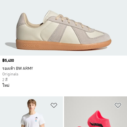
Price
฿5,400
รองเท้า BW ARMY
Originals
2 สี
ใหม่
เพิ่มไปยังรายการสินค้าโปรด
เพ