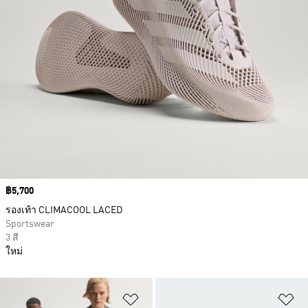
Price
฿5,700
รองเท้า CLIMACOOL LACED
Sportswear
3 สี
ใหม่
เพิ่มไปยังรายการสินค้าโปรด
เพ