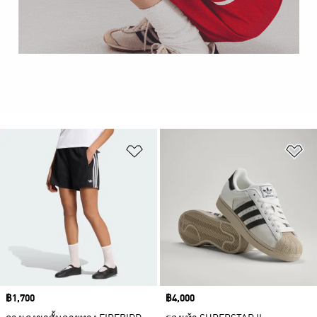
เพิ่มไปยังรายการสินค้าโปรด
เพ
Price
฿1,700
Price
฿4,000