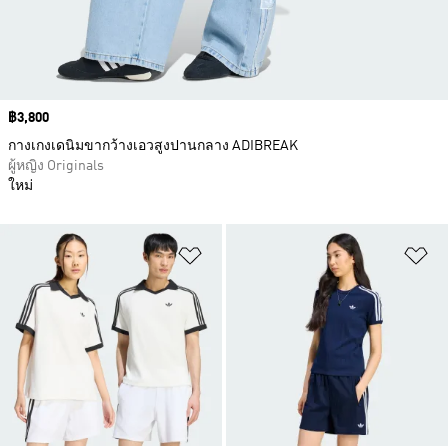
Price
฿3,800
กางเกงเดนิมขากว้างเอวสูงปานกลาง ADIBREAK
ผู้หญิง Originals
ใหม่
เพิ่มไปยังรายการสินค้าโปรด
เพ