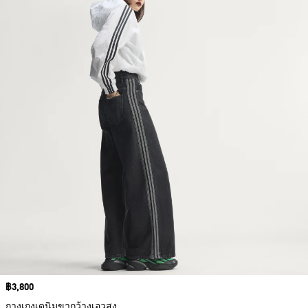
Price
฿3,800
กางเกงเดนิมขากว้างเอวสูง