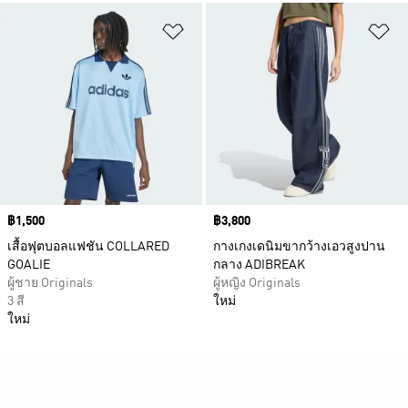
เพิ่มไปยังรายการสินค้าโปรด
เพ
Price
฿1,500
Price
฿3,800
เสื้อฟุตบอลแฟชัน COLLARED
กางเกงเดนิมขากว้างเอวสูงปาน
GOALIE
กลาง ADIBREAK
ผู้ชาย Originals
ผู้หญิง Originals
3 สี
ใหม่
ใหม่