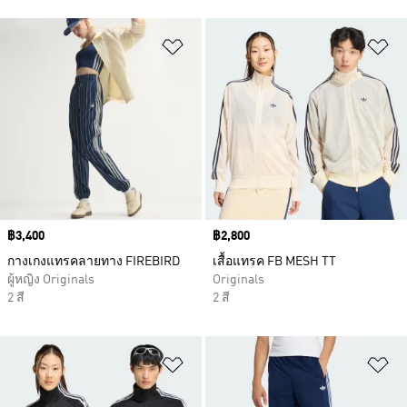
เพิ่มไปยังรายการสินค้าโปรด
เพ
Price
฿3,400
Price
฿2,800
กางเกงแทรคลายทาง FIREBIRD
เสื้อแทรค FB MESH TT
ผู้หญิง Originals
Originals
2 สี
2 สี
เพิ่มไปยังรายการสินค้าโปรด
เพ