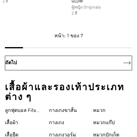
2 สี
GLOW
ผู้หญิง Originals
2 สี
หน้า: 1 ของ 7
ถัดไป
เสื้อผ้าและรองเท้าประเภท
ต่าง ๆ
ลูกฟุตบอล Fifa
กางเกงขาสั้น
หมวก
World Cup 26™
เสื้อผ้า
กางเกง
หมวกแก๊ป
เสื้อยืด
กางเกงวอร์ม
หมวกบักเก็ต