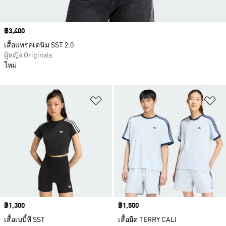
Price
฿3,400
เสื้อแทรคเดนิม SST 2.0
ผู้หญิง Originals
ใหม่
เพิ่มไปยังรายการสินค้าโปรด
เพ
Price
฿1,300
Price
฿1,500
เสื้อเบบี้ที SST
เสื้อยืด TERRY CALI