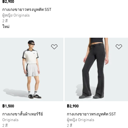
Price
฿2,900
กางเกงขายาวทรงบูทคัท SST
ผู้หญิง Originals
2 สี
ใหม่
เพิ่มไปยังรายการสินค้าโปรด
เพ
Price
฿1,500
Price
฿2,900
กางเกงขาสั้นผ้าเทอร์รีย์
กางเกงขายาวทรงบูทคัท SST
Originals
ผู้หญิง Originals
2 สี
2 สี