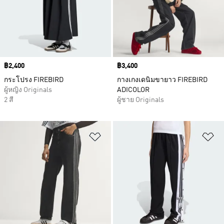
Price
฿2,400
Price
฿3,400
กระโปรง FIREBIRD
กางเกงเดนิมขายาว FIREBIRD
ผู้หญิง Originals
ADICOLOR
2 สี
ผู้ชาย Originals
เพิ่มไปยังรายการสินค้าโปรด
เพ