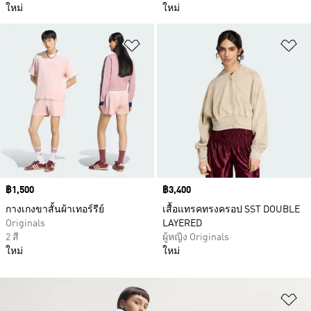
ใหม่
ใหม่
เพิ่มไปยังรายการสินค้าโปรด
เพ
Price
฿1,500
Price
฿3,400
กางเกงขาสั้นผ้าเทอร์รีย์
เสื้อแทรคทรงครอป SST DOUBLE
Originals
LAYERED
2 สี
ผู้หญิง Originals
ใหม่
ใหม่
เพ