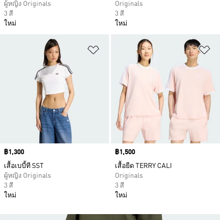
ผู้หญิง Originals
Originals
3 สี
3 สี
ใหม่
ใหม่
เพิ่มไปยังรายการสินค้าโปรด
เพ
Price
฿1,300
Price
฿1,500
เสื้อเบบี้ที SST
เสื้อยืด TERRY CALI
ผู้หญิง Originals
Originals
3 สี
3 สี
ใหม่
ใหม่