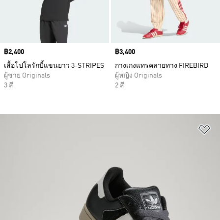
Price
฿2,400
Price
฿3,400
เสื้อโปโลรักบี้แขนยาว 3-STRIPES
กางเกงแทรคลายทาง FIREBIRD
ผู้ชาย Originals
ผู้หญิง Originals
3 สี
2 สี
เพ