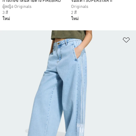
กางเกงขาสั้นลายทาง FIREBIRD
รองเท้า SUPERSTAR II
ผู้หญิง Originals
Originals
3 สี
2 สี
ใหม่
ใหม่
เพ