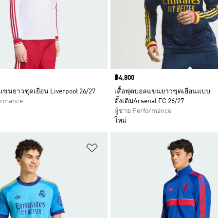
Price
฿4,800
ลแขนยาวชุดเยือน Liverpool 26/27
เสื้อฟุตบอลแขนยาวชุดเยือนแบบ
formance
ดั้งเดิมArsenal FC 26/27
ผู้ชาย Performance
ใหม่
การสินค้าโปรด
เพิ่มไปยังรายการสินค้าโปรด