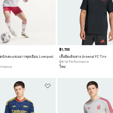
Price
฿1,700
กรดนักเตะแขนยาวชุดเยือน Liverpool
เสื้อยืดเดินทาง Arsenal FC Tiro
ผู้ชาย Performance
formance
ใหม่
การสินค้าโปรด
เพิ่มไปยังรายการสินค้าโปรด