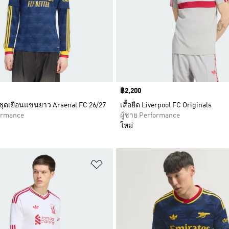
Price
฿2,200
ลชุดเยือนแขนยาว Arsenal FC 26/27
เสื้อยืด Liverpool FC Originals
formance
ผู้ชาย Performance
ใหม่
การสินค้าโปรด
เพิ่มไปยังรายการสินค้าโปรด