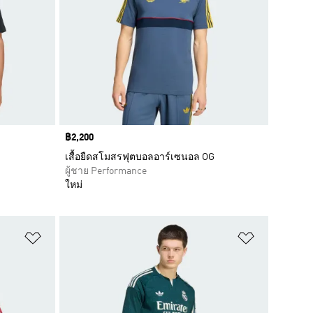
Price
฿2,200
เสื้อยืดสโมสรฟุตบอลอาร์เซนอล OG
ผู้ชาย Performance
ใหม่
เพิ่มไปยังรายการสินค้าโปรด
เพิ่มไปยัง