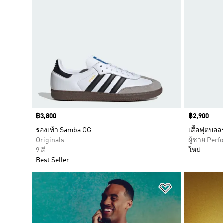
Price
฿3,800
Price
฿2,900
รองเท้า Samba OG
เสื้อฟุตบอล
Originals
ผู้ชาย Per
9 สี
ใหม่
Best Seller
เพิ่มไปยังราย