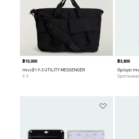
Price
฿10,000
Price
฿3,800
กระเป๋า Y-3 UTILITY MESSENGER
Op/syst กระ
Y-3
Sportswea
เพิ่มไปยังราย