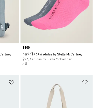
Price
฿800
cCartney
ถุงเท้าโลว์คัท adidas by Stella McCartney
ผู้หญิง adidas by Stella McCartney
3 สี
เพิ่มไปยังรายการสินค้าโปรด
เพิ่มไปยัง