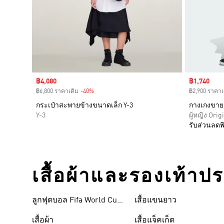
Sale price
฿4,080
Sale price
฿1,740
฿6,800 ราคาเดิม
-40%
Discount
฿2,900 ราคาเ
กระเป๋าสะพายข้างขนาดเล็ก Y-3
กางเกงขาย
Y-3
ผู้หญิง Orig
รับส่วนลดพิ
เสื้อผ้าและรองเท้าป
ลูกฟุตบอล Fifa World Cup
เสื้อแขนยาว
26™
เสื้อผ้า
เสื้อแจ็คเก็ต