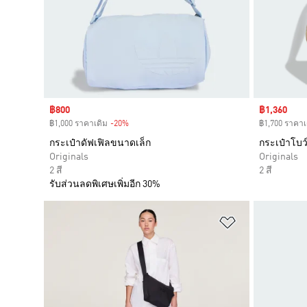
Sale price
฿800
Sale price
฿1,360
฿1,000 ราคาเดิม
-20%
Discount
฿1,700 ราคาเ
กระเป๋าดัฟเฟิลขนาดเล็ก
กระเป๋าโบว
Originals
Originals
2 สี
2 สี
รับส่วนลดพิเศษเพิ่มอีก 30%
เพิ่มไปยังราย