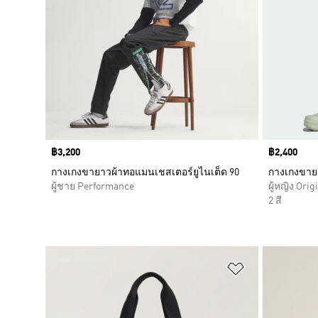
Price
฿3,200
Price
฿2,400
กางเกงขายาวผ้าทอแมนเชสเตอร์ยูไนเต็ด 90
กางเกงขาย
ผู้ชาย Performance
ผู้หญิง Orig
2 สี
เพิ่มไปยังราย