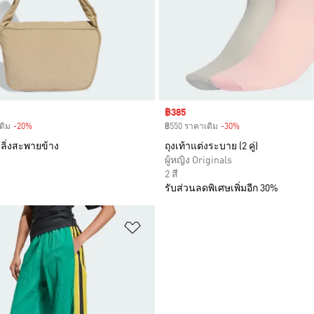
Sale price
฿385
ดิม
-20%
Discount
฿550 ราคาเดิม
-30%
Discount
์ลิ่งสะพายข้าง
ถุงเท้าแต่งระบาย (2 คู่)
ผู้หญิง Originals
2 สี
รับส่วนลดพิเศษเพิ่มอีก 30%
การสินค้าโปรด
เพิ่มไปยังรายการสินค้าโปรด