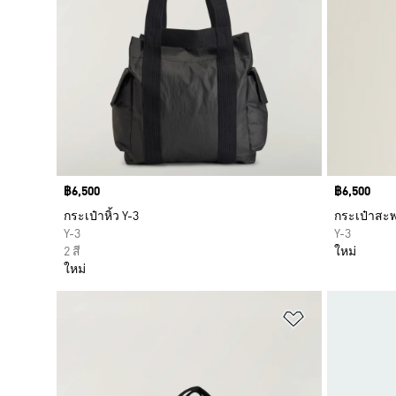
Price
฿6,500
Price
฿6,500
กระเป๋าหิ้ว Y-3
กระเป๋าสะพ
Y-3
Y-3
2 สี
ใหม่
ใหม่
เพิ่มไปยังราย