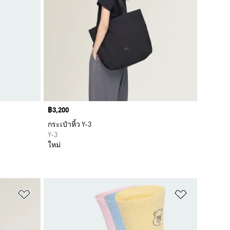
Price
฿3,200
กระเป๋าหิ้ว Y-3
Y-3
ใหม่
เพิ่มไปยังรายการสินค้าโปรด
เพิ่มไปยัง