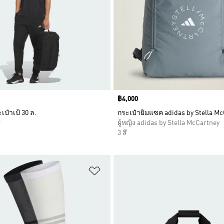
Price
฿4,000
เป๋าเป้ 30 ล.
กระเป๋ายิมแซค adidas by Stella M
r
ผู้หญิง adidas by Stella McCartney
3 สี
การสินค้าโปรด
เพิ่มไปยังรายการสินค้าโปรด