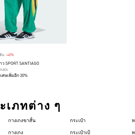
ดิม
-40%
Discount
าว SPORT SANTIAGO
inals
เศษเพิ่มอีก 30%
ระเภทต่าง ๆ
กางเกงขาสั้น
กระเป๋า
ห
กางเกง
กระเป๋าเป้
ห