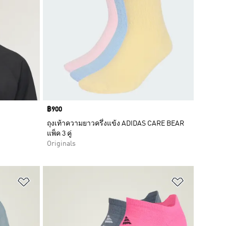
Price
฿900
ถุงเท้าความยาวครึ่งแข้ง ADIDAS CARE BEAR
แพ็ค 3 คู่
Originals
เพิ่มไปยังรายการสินค้าโปรด
เพิ่มไปยัง