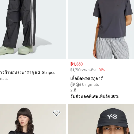
Sale price
฿1,360
฿1,700 ราคาเดิม
-20%
Discount
าวผ้าทอทรงพาราชูต 3-Stripes
inals
เสื้อยืดทรงเรกูลาร์
ผู้หญิง Originals
2 สี
รับส่วนลดพิเศษเพิ่มอีก 30%
การสินค้าโปรด
เพิ่มไปยังรายการสินค้าโปรด