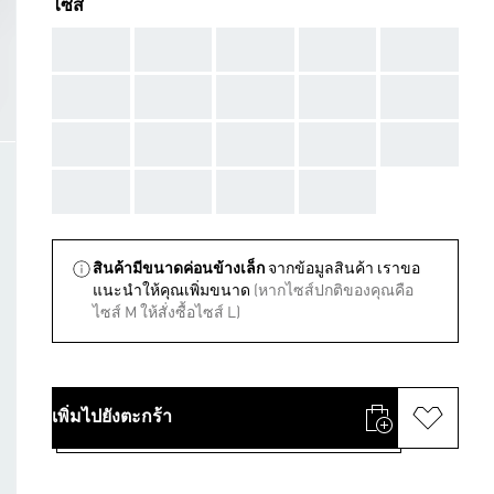
ไซส์
AAA
AAA
AAA
AAA
AAA
AAA
AAA
AAA
AAA
AAA
AAA
AAA
AAA
AAA
AAA
AAA
AAA
AAA
AAA
สินค้ามีขนาดค่อนข้างเล็ก
จากข้อมูลสินค้า เราขอ
แนะนําให้คุณเพิ่มขนาด
(หากไซส์ปกติของคุณคือ
ไซส์ M ให้สั่งซื้อไซส์ L)
เพิ่มไปยังตะกร้า