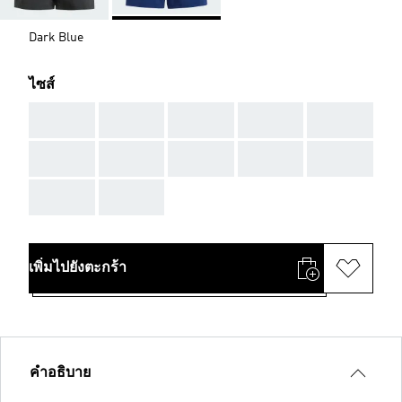
Dark Blue
ไซส์
AAA
AAA
AAA
AAA
AAA
AAA
AAA
AAA
AAA
AAA
AAA
AAA
เพิ่มไปยังตะกร้า
คำอธิบาย