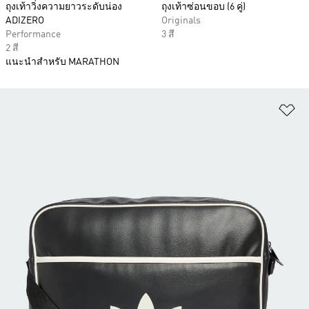
ถุงเท้าวิ่งความยาวระดับน่อง
ถุงเท้าซ่อนขอบ (6 คู่)
ADIZERO
Originals
Performance
3 สี
2 สี
แนะนำสำหรับ MARATHON
เพ