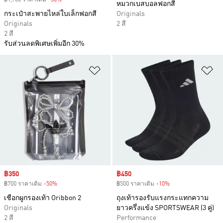
฿1,700 ราคาเดิม
-30%
Discount
หมวกเบสบอลฟอกสี
กระเป๋าสะพายไหล่ใบเล็กฟอกสี
Originals
Originals
2 สี
2 สี
รับส่วนลดพิเศษเพิ่มอีก 30%
เพิ่มไปยังรายการสินค้าโปรด
เพ
Sale price
฿350
Sale price
฿450
฿700 ราคาเดิม
-50%
Discount
฿500 ราคาเดิม
-10%
Discount
เชือกผูกรองเท้า Oribbon 2
ถุงเท้ารองรับแรงกระแทกความ
Originals
ยาวครึ่งแข้ง SPORTSWEAR (3 คู่)
2 สี
Performance