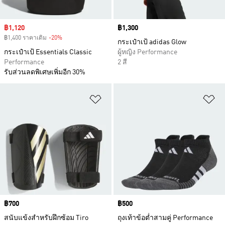
Sale price
฿1,120
Price
฿1,300
฿1,400 ราคาเดิม
-20%
Discount
กระเป๋าเป้ adidas Glow
กระเป๋าเป้ Essentials Classic
ผู้หญิง Performance
Performance
2 สี
รับส่วนลดพิเศษเพิ่มอีก 30%
เพิ่มไปยังรายการสินค้าโปรด
เพ
Price
฿700
Price
฿500
สนับแข้งสำหรับฝึกซ้อม Tiro
ถุงเท้าข้อต่ำสามคู่ Performance