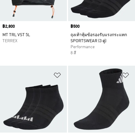
Price
฿2,800
Price
฿500
MT TRL VST 5L
ถุงเท้าหุ้มข้อรองรับแรงกระแทก
TERREX
SPORTSWEAR (3 คู่)
Performance
8 สี
เพิ่มไปยังรายการสินค้าโปรด
เพ