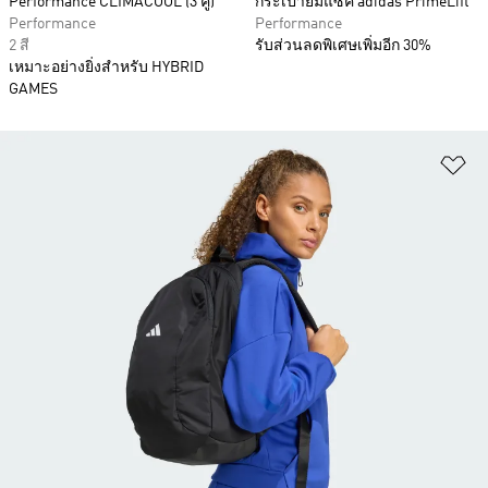
Performance CLIMACOOL (3 คู่)
กระเป๋ายิมแซค adidas PrimeLift
Performance
Performance
2 สี
รับส่วนลดพิเศษเพิ่มอีก 30%
เหมาะอย่างยิ่งสำหรับ HYBRID
GAMES
เพ