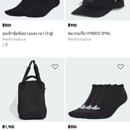
Price
฿500
Price
฿900
ถุงเท้าหุ้มข้อบางและเบา (3 คู่)
หมวกแก๊ป HYBRID 5PNL
Performance
Performance
2 สี
เพิ่มไปยังรายการสินค้าโปรด
เพ
Price
฿1,900
Price
฿550