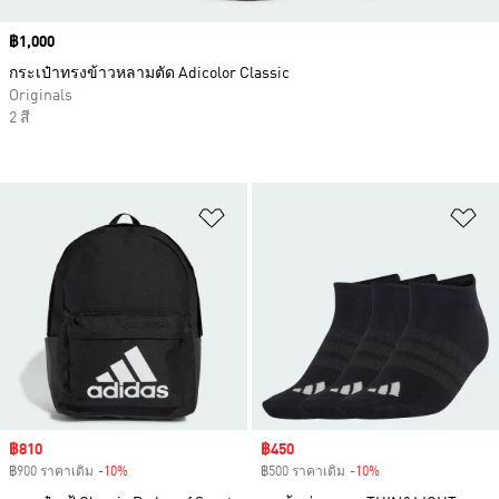
Price
฿1,000
กระเป๋าทรงข้าวหลามตัด Adicolor Classic
Originals
2 สี
เพิ่มไปยังรายการสินค้าโปรด
เพ
Sale price
฿810
Sale price
฿450
฿900 ราคาเดิม
-10%
Discount
฿500 ราคาเดิม
-10%
Discount