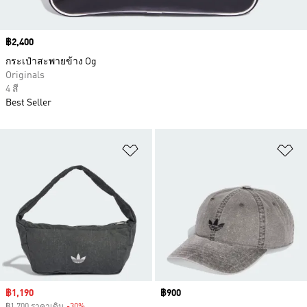
Price
฿2,400
กระเป๋าสะพายข้าง Og
Originals
4 สี
Best Seller
เพิ่มไปยังรายการสินค้าโปรด
เพ
Sale price
฿1,190
Price
฿900