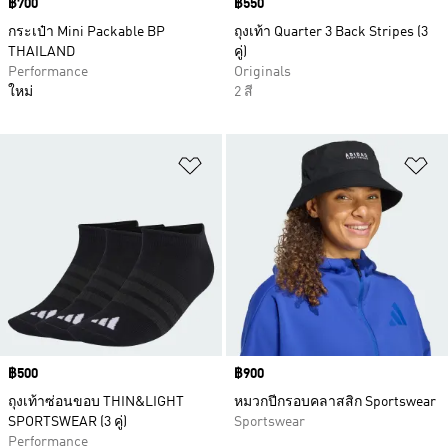
Price
฿700
Price
฿550
กระเป๋า Mini Packable BP
ถุงเท้า Quarter 3 Back Stripes (3
THAILAND
คู่)
Performance
Originals
ใหม่
2 สี
เพิ่มไปยังรายการสินค้าโปรด
เพ
Price
฿500
Price
฿900
ถุงเท้าซ่อนขอบ THIN&LIGHT
หมวกปีกรอบคลาสสิก Sportswear
SPORTSWEAR (3 คู่)
Sportswear
Performance