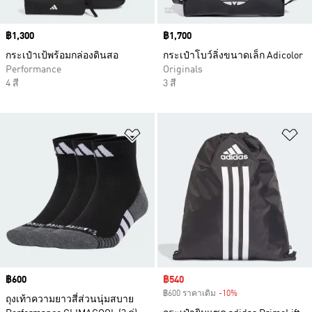
Price
฿1,300
Price
฿1,700
กระเป๋าเป้พร้อมกล่องดินสอ
กระเป๋าโบว์ลิ่งขนาดเล็ก Adicolor
Performance
Originals
4 สี
3 สี
เพิ่มไปยังรายการสินค้าโปรด
เพ
Price
฿600
Sale price
฿540
฿600 ราคาเดิม
-10%
Discount
ถุงเท้าความยาวสี่ส่วนนุ่มสบาย