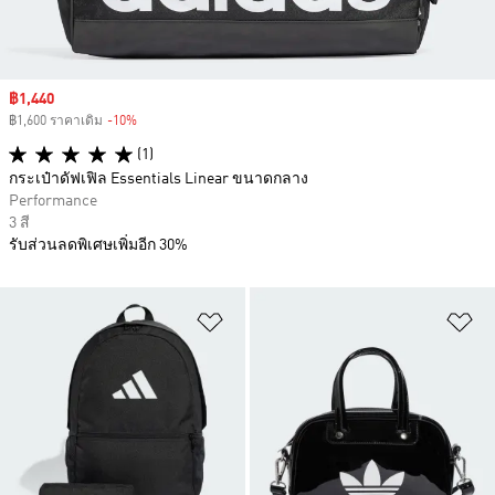
Sale price
฿1,440
฿1,600 ราคาเดิม
-10%
Discount
(1)
กระเป๋าดัฟเฟิล Essentials Linear ขนาดกลาง
Performance
3 สี
รับส่วนลดพิเศษเพิ่มอีก 30%
เพิ่มไปยังรายการสินค้าโปรด
เพ