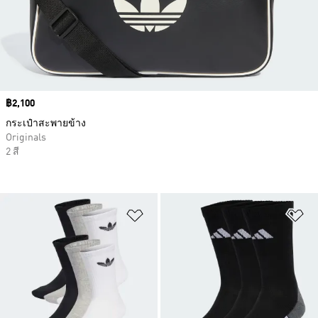
Price
฿2,100
กระเป๋าสะพายข้าง
Originals
2 สี
เพิ่มไปยังรายการสินค้าโปรด
เพ