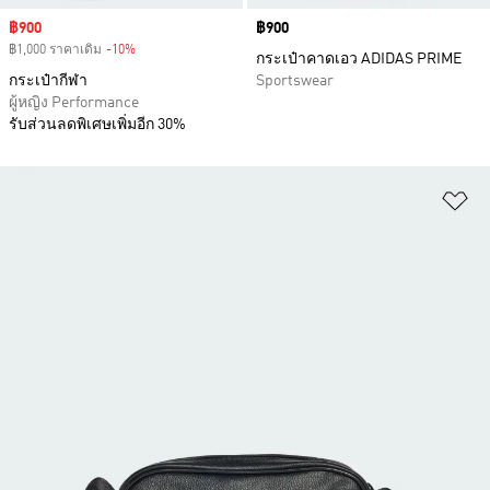
Sale price
฿900
Price
฿900
฿1,000 ราคาเดิม
-10%
Discount
กระเป๋าคาดเอว ADIDAS PRIME
กระเป๋ากีฬา
Sportswear
ผู้หญิง Performance
รับส่วนลดพิเศษเพิ่มอีก 30%
เพ