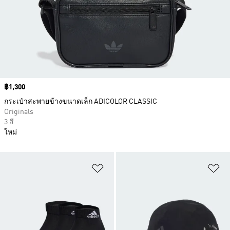
Price
฿1,300
กระเป๋าสะพายข้างขนาดเล็ก ADICOLOR CLASSIC
Originals
3 สี
ใหม่
เพิ่มไปยังรายการสินค้าโปรด
เพ