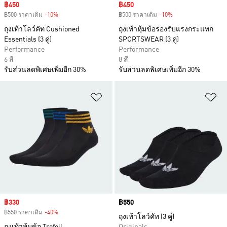
Sale price
฿450
Sale price
฿450
฿500 ราคาเดิม
-10%
Discount
฿500 ราคาเดิม
-10%
Discount
ถุงเท้าโลว์คัท Cushioned
ถุงเท้าหุ้มข้อรองรับแรงกระแทก
Essentials (3 คู่)
SPORTSWEAR (3 คู่)
Performance
Performance
6 สี
8 สี
รับส่วนลดพิเศษเพิ่มอีก 30%
รับส่วนลดพิเศษเพิ่มอีก 30%
เพิ่มไปยังรายการสินค้าโปรด
เพ
Sale price
฿330
Price
฿550
฿550 ราคาเดิม
-40%
Discount
ถุงเท้าโลว์คัท (3 คู่)