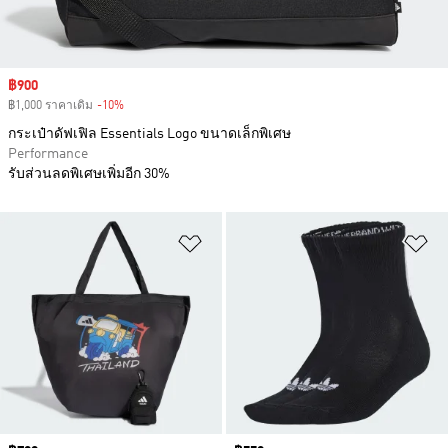
Sale price
฿900
฿1,000 ราคาเดิม
-10%
Discount
กระเป๋าดัฟเฟิล Essentials Logo ขนาดเล็กพิเศษ
Performance
รับส่วนลดพิเศษเพิ่มอีก 30%
เพิ่มไปยังรายการสินค้าโปรด
เพ