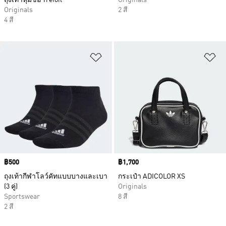
ถุงเท้าหุ้มข้อ Trefoil
Originals
Originals
2 สี
4 สี
เพิ่มไปยังรายการสินค้าโปรด
เพ
Price
฿500
Price
฿1,700
ถุงเท้ากีฬาโลว์คัทแบบบางและเบา
กระเป๋า ADICOLOR XS
(3 คู่)
Originals
Sportswear
8 สี
2 สี