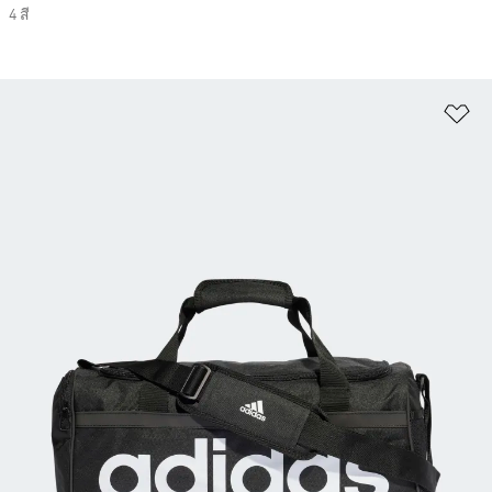
4 สี
เพ