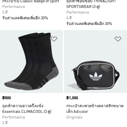
กระเป๋าเป้ Classic Badge of Sport
ถุงเท้าซ่อนขอบ THIN&LIGHT
Performance
SPORTSWEAR (3 คู่)
5 สี
Performance
รับส่วนลดพิเศษเพิ่มอีก 30%
4 สี
รับส่วนลดพิเศษเพิ่มอีก 30%
เพิ่มไปยังรายการสินค้าโปรด
เพ
Price
฿500
Price
฿1,000
ถุงเท้าความยาวครึ่งแข้ง
กระเป๋าสะพายข้างคลาสสิกขนาด
Essentials CLIMACOOL (3 คู่)
เล็ก Adicolor
Performance
Originals
2 สี