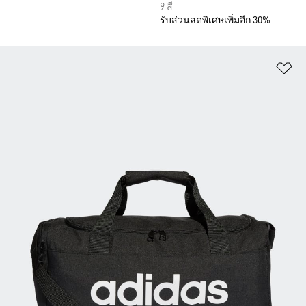
9 สี
รับส่วนลดพิเศษเพิ่มอีก 30%
เพ