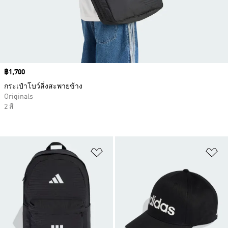
Price
฿1,700
กระเป๋าโบว์ลิ่งสะพายข้าง
Originals
2 สี
เพิ่มไปยังรายการสินค้าโปรด
เพ