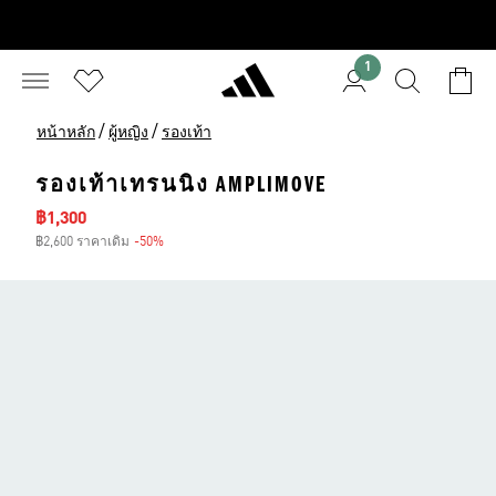
1
/
/
หน้าหลัก
ผู้หญิง
รองเท้า
รองเท้าเทรนนิง AMPLIMOVE
ราคาลด
฿1,300
฿2,600 ราคาเดิม
-50%
ส่วนลด