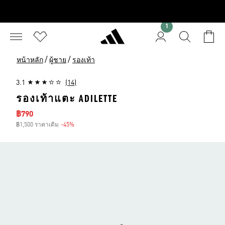
1
/
/
หน้าหลัก
ผู้ชาย
รองเท้า
3.1
(14)
รองเท้าแตะ ADILETTE
ราคาลด
฿790
฿1,500 ราคาเดิม
-45%
ส่วนลด