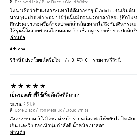
สี:
Preloved Ink / Blue Burst / Cloud White
ไม่น่าเชื่อว่ารับแรงกระแทกได้ดีมากๆๆๆ มี Adidas รุ่นเริ่มต้น 
นานๆจะปวดเข่า พอมาใช้รุ่นนี้แม้ตอนแรกเวลาใส่จะรู้สึกไม่ชอบ
สึกปวดเข่าเลยหรือถ้าจะปวดก็เล็กน้อยมากไม่ถึงกับเดินกระเผก
ใช้รุ่นนี้วิ่งสายพานเกือบตลอด อ้อ เชื่อกผูกรองเท้ายาวปกติค
อ่านต่อ
Athlons
รีวิวนี้มีประโยชน์หรือไม่
0
0
รายงานรีวิวนี้
เป็นรองเท้าที่ใช้เริ่มต้นวิ่งที่ดีมากๆ
ขนาด:
9.5 UK
สี:
Core Black / Iron Metallic / Cloud White
สั่งตรงขนาด ก็ใส่ได้พอดี หน้าเท้าเหลือที่พอให้ขยับได้ ไม่ค
เดิน และวิ่ง รองเท้านุ่มกำลังดี น้ำหนักเบาสุดๆ
อ่านต่อ