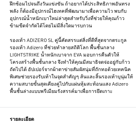
ฝึกซ้อมไปจนถึงวันแข่งขัน ถ้าอยากได้ประสิทธิภาพอันทรง
พลัง ก็ต้องมีอุปกรณ์ไฮเทคที่พัฒนามาเพื่อความไว พบกับ
อุปกรณ์น้ำหนักเบาใหม่ล่าสุดสำหรับวิ่งที่ช่วยให้คุณก้าว
ข้ามขีดจำกัดได้โดยไม่มีสิ่งใดมารบกวน
รองเท้า ADIZERO SL คู่นี้คัดสรรแต่สิ่งที่ดีที่สุดจากตระกูล
รองเท้า Adizero ที่ช่วยทำลายสถิติโลก พื้นชั้นกลาง
LIGHTSTRIKE น้ำหนักเบาจาก EVA มอบการคืนตัวให้
โครงสร้างพื้นชั้นกลาง จึงทำให้คุณมีสมาธิจดจ่ออยู่กับก้าว
ถัดไปได้ อัปเปอร์จากผ้าตาข่ายสัมผัสนุ่มที่ถักทอด้วยเทคนิค
พิเศษช่วยรองรับเท้าในจุดสำคัญๆ ส้นและลิ้นรองเท้าบุนุ่มให้
ความสบายขั้นสุดเคียงคู่ไปกับแผ่นหุ้มสะท้อนแสง Adizero
พื้นชั้นล่างแบบพรีเมียมรังสรรค์มาเพื่อการยึดเกาะ
รายละเอียด