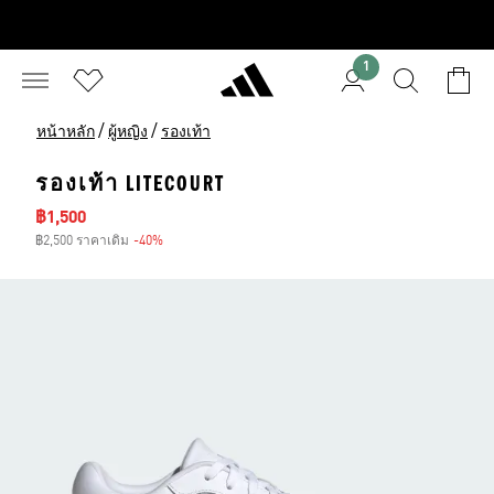
1
/
/
หน้าหลัก
ผู้หญิง
รองเท้า
รองเท้า LITECOURT
ราคาลด
฿1,500
฿2,500 ราคาเดิม
-40%
ส่วนลด