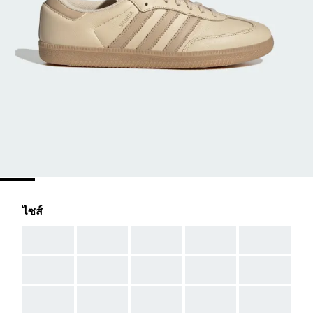
ไซส์
AAA
AAA
AAA
AAA
AAA
AAA
AAA
AAA
AAA
AAA
AAA
AAA
AAA
AAA
AAA