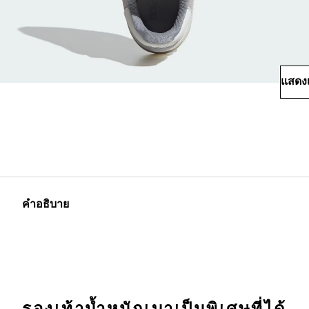
แสดงเ
คำอธิบาย