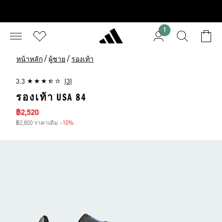
1
/
/
หน้าหลัก
ผู้ชาย
รองเท้า
3.3
(3)
รองเท้า USA 84
ราคาลด
฿2,520
฿2,800 ราคาเดิม
-10%
ส่วนลด