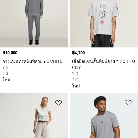
Price
฿10,000
Price
฿4,700
กางเกงแทรคพิมพ์ลาย Y-3 CHITO
เสื้อยืดแขนสั้นพิมพ์ลาย Y-3 CHITO
Y-3
CITY
2 สี
Y-3
ใหม่
2 สี
ใหม่
เพิ่มไปยังรายการสินค้าโปรด
เพ