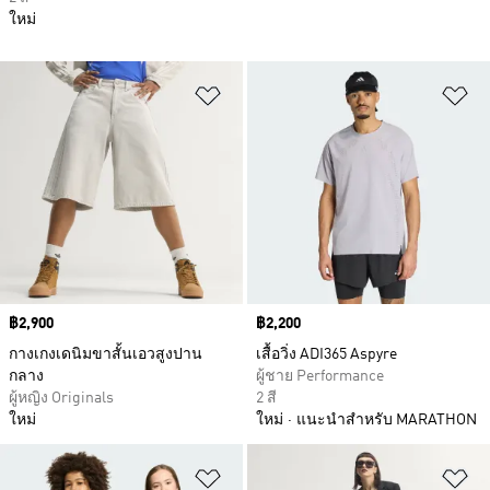
ใหม่
เพิ่มไปยังรายการสินค้าโปรด
เพ
Price
฿2,900
Price
฿2,200
กางเกงเดนิมขาสั้นเอวสูงปาน
เสื้อวิ่ง ADI365 Aspyre
กลาง
ผู้ชาย Performance
ผู้หญิง Originals
2 สี
ใหม่
ใหม่
แนะนำสำหรับ MARATHON
เพิ่มไปยังรายการสินค้าโปรด
เพ