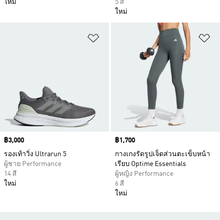
ใหม่
5 สี
ใหม่
เพิ่มไปยังรายการสินค้าโปรด
เพ
Price
฿3,000
Price
฿1,700
รองเท้าวิ่ง Ultrarun 5
กางเกงรัดรูปเจ็ดส่วนตะเข็บหน้า
ผู้ชาย Performance
เรียบ Optime Essentials
14 สี
ผู้หญิง Performance
ใหม่
6 สี
ใหม่