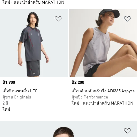
ใหม่
แนะนำสำหรับ MARATHON
เพิ่มไปยังรายการสินค้าโปรด
เพ
Price
฿1,900
Price
฿2,200
เสื้อยืดแขนสั้น LFC
เสื้อกล้ามสำหรับวิ่ง ADI365 Aspyre
ผู้ชาย Originals
ผู้หญิง Performance
2 สี
ใหม่
แนะนำสำหรับ MARATHON
ใหม่
เพ