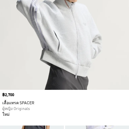
Price
฿2,700
เสื้อแทรค SPACER
ผู้หญิง Originals
ใหม่