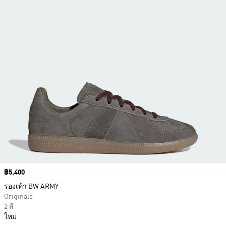
Price
฿5,400
รองเท้า BW ARMY
Originals
2 สี
ใหม่