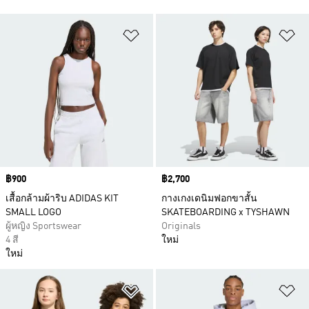
เพิ่มไปยังรายการสินค้าโปรด
เพ
Price
฿900
Price
฿2,700
เสื้อกล้ามผ้าริบ ADIDAS KIT
กางเกงเดนิมฟอกขาสั้น
SMALL LOGO
SKATEBOARDING x TYSHAWN
ผู้หญิง Sportswear
Originals
4 สี
ใหม่
ใหม่
เพิ่มไปยังรายการสินค้าโปรด
เพ