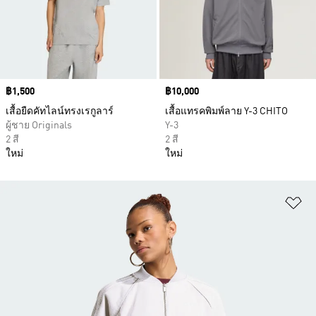
Price
฿1,500
Price
฿10,000
เสื้อยืดคัทไลน์ทรงเรกูลาร์
เสื้อแทรคพิมพ์ลาย Y-3 CHITO
ผู้ชาย Originals
Y-3
2 สี
2 สี
ใหม่
ใหม่
เพ