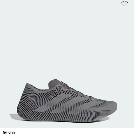
เพ
Price
฿5,700