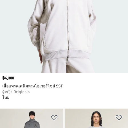
Price
฿4,300
เสื้อแทรคเดนิมทรงโอเวอร์ไซส์ SST
ผู้หญิง Originals
ใหม่
เพิ่มไปยังรายการสินค้าโปรด
เพ