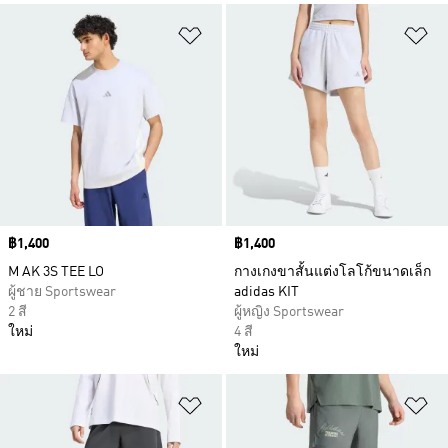
เพิ่มไปยังรายการสินค้าโปรด
เพ
Price
฿1,400
Price
฿1,400
M AK 3S TEE LO
กางเกงขาสั้นแต่งโลโก้ขนาดเล็ก
ผู้ชาย Sportswear
adidas KIT
2 สี
ผู้หญิง Sportswear
ใหม่
4 สี
ใหม่
เพิ่มไปยังรายการสินค้าโปรด
เพ