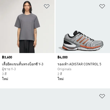
เพิ่มไปยังรายการสินค้าโปรด
เพ
Price
฿3,600
Price
฿4,000
เสื้อยืดแขนสั้นทรงบ็อกซี Y-3
รองเท้า ADISTAR CONTROL 5
ผู้ชาย Y-3
Originals
3 สี
2 สี
ใหม่
ใหม่
เพ