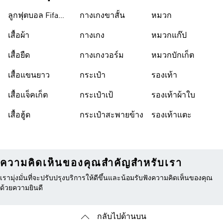
ลูกฟุตบอล Fifa
กางเกงขาสั้น
หมวก
World Cup 26™
เสื้อผ้า
กางเกง
หมวกแก๊ป
เสื้อยืด
กางเกงวอร์ม
หมวกบักเก็ต
เสื้อแขนยาว
กระเป๋า
รองเท้า
เสื้อแจ็คเก็ต
กระเป๋าเป้
รองเท้าผ้าใบ
เสื้อฮู้ด
กระเป๋าสะพายข้าง
รองเท้าแตะ
ความคิดเห็นของคุณสำคัญสำหรับเรา
เรามุ่งมั่นที่จะปรับปรุงบริการให้ดีขึ้นและน้อมรับฟังความคิดเห็นของคุณ
ด้วยความยินดี
กลับไปด้านบน