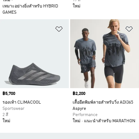
ใหม่
17 สี
เหมาะอย่างยิ่งสำหรับ HYBRID
ใหม่
GAMES
เพิ่มไปยังรายการสินค้าโปรด
เพ
Price
฿5,700
Price
฿2,200
รองเท้า CLIMACOOL
เสื้อยืดพิมพ์ลายสำหรับวิ่ง ADI365
Sportswear
Aspyre
2 สี
Performance
ใหม่
ใหม่
แนะนำสำหรับ MARATHON