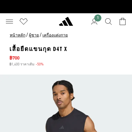
1
/
/
หน้าหลัก
ผู้ชาย
เครื่องแต่งกาย
เสื้อยืดแขนกุด D4T X
ราคาลด
฿700
฿1,400 ราคาเดิม
-50%
ส่วนลด