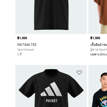
Price
฿1,000
Price
฿1,500
PATTAYA TEE
เสื้อยืดผ้า
Sportswear
ผู้ชาย Spor
2 สี
เฉพาะประเทศ
เพิ่มไปยังราย