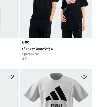
Price
฿800
เสื้อกราฟฟิกสตรีทฟู้ด
Sportswear
2 สี
เพิ่มไปยังรายการสินค้าโปรด
เพิ่มไปยัง