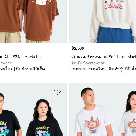
Price
฿2,500
ฟอก ALL SZN - Mackcha
สเวตเตอร์ทรงหลวม Soft Lux - Mac
tswear
ผู้หญิง Sportswear
ไทย | สินค้ารุ่นลิมิเต็ด
เฉพาะประเทศไทย | สินค้ารุ่นลิมิเต็
การสินค้าโปรด
เพิ่มไปยังรายการสินค้าโปรด