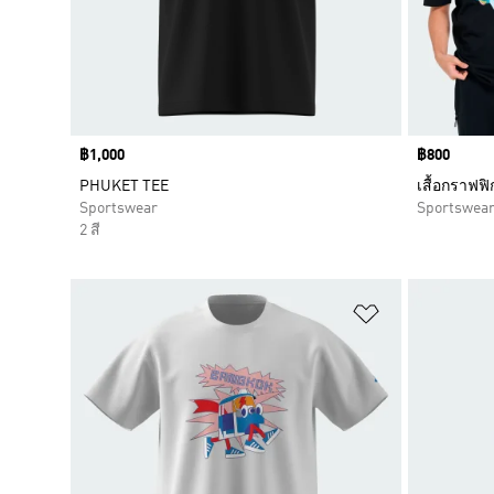
Price
฿1,000
Price
฿800
PHUKET TEE
เสื้อกราฟฟิ
Sportswear
Sportswea
2 สี
เพิ่มไปยังราย