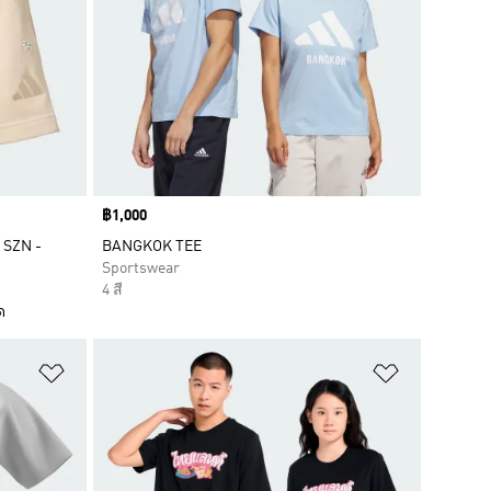
Price
฿1,000
L SZN -
BANGKOK TEE
Sportswear
4 สี
ด
เพิ่มไปยังรายการสินค้าโปรด
เพิ่มไปยัง