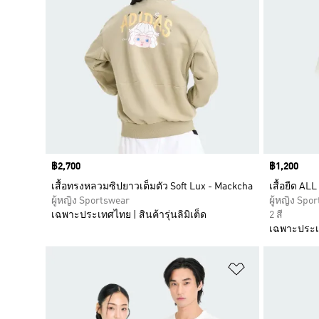
Price
฿2,700
Price
฿1,200
เสื้อทรงหลวมซิปยาวเต็มตัว Soft Lux - Mackcha
เสื้อยืด AL
ผู้หญิง Sportswear
ผู้หญิง Spo
เฉพาะประเทศไทย | สินค้ารุ่นลิมิเต็ด
2 สี
เฉพาะประเทศ
เพิ่มไปยังราย