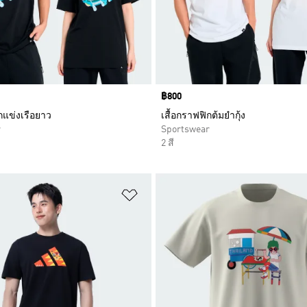
Price
฿800
กแข่งเรือยาว
เสื้อกราฟฟิกต้มยำกุ้ง
r
Sportswear
2 สี
การสินค้าโปรด
เพิ่มไปยังรายการสินค้าโปรด