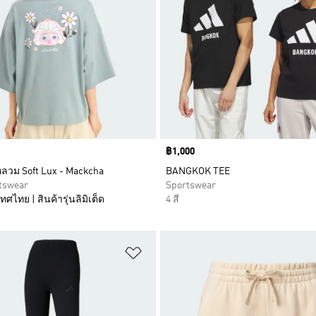
Price
฿1,000
หลวม Soft Lux - Mackcha
BANGKOK TEE
rtswear
Sportswear
ไทย | สินค้ารุ่นลิมิเต็ด
4 สี
การสินค้าโปรด
เพิ่มไปยังรายการสินค้าโปรด