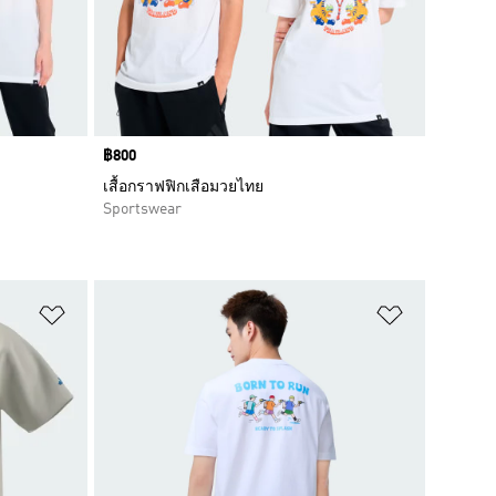
Price
฿800
เสื้อกราฟฟิกเสือมวยไทย
Sportswear
เพิ่มไปยังรายการสินค้าโปรด
เพิ่มไปยัง