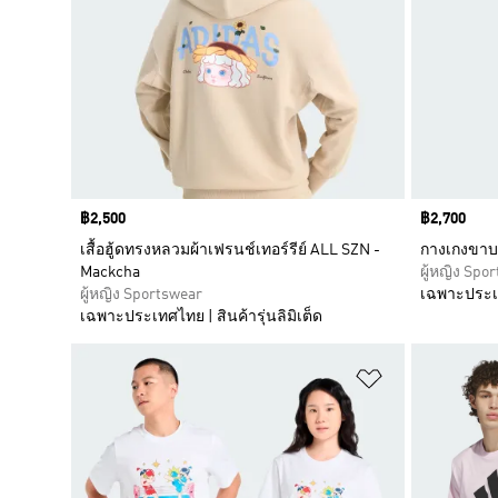
Price
฿2,500
Price
฿2,700
เสื้อฮู้ดทรงหลวมผ้าเฟรนช์เทอร์รีย์ ALL SZN -
กางเกงขาบา
Mackcha
ผู้หญิง Spo
ผู้หญิง Sportswear
เฉพาะประเทศ
เฉพาะประเทศไทย | สินค้ารุ่นลิมิเต็ด
เพิ่มไปยังราย