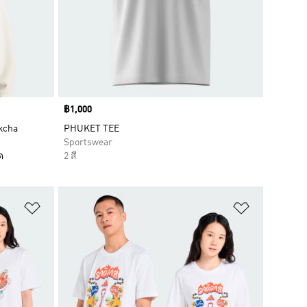
Price
฿1,000
kcha
PHUKET TEE
Sportswear
ด
2 สี
เพิ่มไปยังรายการสินค้าโปรด
เพิ่มไปยัง