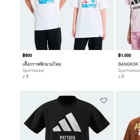
Price
฿800
Price
฿1,000
เสื้อกราฟฟิกมวยไทย
BANGKOK 
Sportswear
Sportswea
2 สี
4 สี
เพิ่มไปยังราย