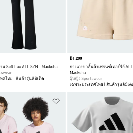
Price
฿1,200
น Soft Lux ALL SZN - Mackcha
กางเกงขาสั้นผ้าเฟรนช์เทอร์รีย์ AL
rtswear
Mackcha
ไทย | สินค้ารุ่นลิมิเต็ด
ผู้หญิง Sportswear
เฉพาะประเทศไทย | สินค้ารุ่นลิมิเต็
การสินค้าโปรด
เพิ่มไปยังรายการสินค้าโปรด