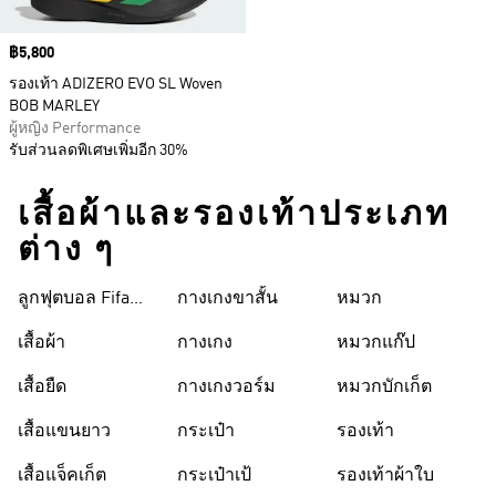
Price
฿5,800
รองเท้า ADIZERO EVO SL Woven
BOB MARLEY
ผู้หญิง Performance
รับส่วนลดพิเศษเพิ่มอีก 30%
เสื้อผ้าและรองเท้าประเภท
ต่าง ๆ
ลูกฟุตบอล Fifa
กางเกงขาสั้น
หมวก
World Cup 26™
เสื้อผ้า
กางเกง
หมวกแก๊ป
เสื้อยืด
กางเกงวอร์ม
หมวกบักเก็ต
เสื้อแขนยาว
กระเป๋า
รองเท้า
เสื้อแจ็คเก็ต
กระเป๋าเป้
รองเท้าผ้าใบ