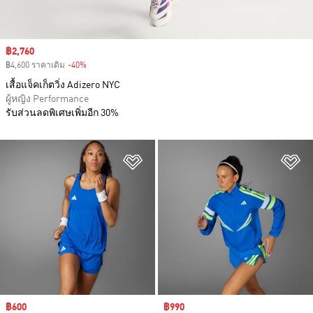
Sale price
฿2,760
฿4,600 ราคาเดิม
-40%
Discount
เสื้อแจ็คเก็ตวิ่ง Adizero NYC
ผู้หญิง Performance
รับส่วนลดพิเศษเพิ่มอีก 30%
เพิ่มไปยังรายการสินค้าโปรด
เพ
Sale price
฿600
Sale price
฿990