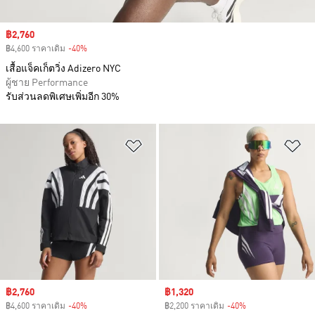
Sale price
฿2,760
฿4,600 ราคาเดิม
-40%
Discount
เสื้อแจ็คเก็ตวิ่ง Adizero NYC
ผู้ชาย Performance
รับส่วนลดพิเศษเพิ่มอีก 30%
เพิ่มไปยังรายการสินค้าโปรด
เพ
Sale price
฿2,760
Sale price
฿1,320
฿4,600 ราคาเดิม
-40%
Discount
฿2,200 ราคาเดิม
-40%
Discount