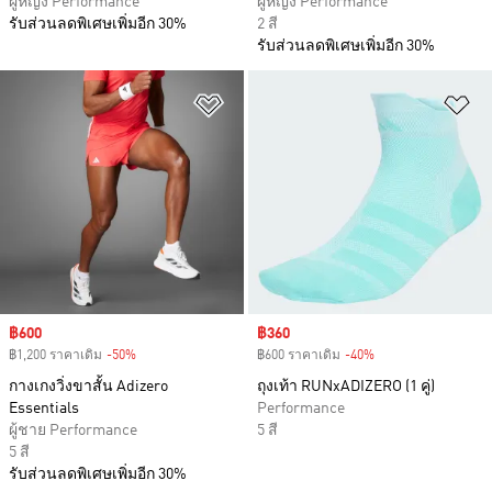
ผู้หญิง Performance
ผู้หญิง Performance
รับส่วนลดพิเศษเพิ่มอีก 30%
2 สี
รับส่วนลดพิเศษเพิ่มอีก 30%
เพิ่มไปยังรายการสินค้าโปรด
เพ
Sale price
฿600
Sale price
฿360
฿1,200 ราคาเดิม
-50%
Discount
฿600 ราคาเดิม
-40%
Discount
กางเกงวิ่งขาสั้น Adizero
ถุงเท้า RUNxADIZERO (1 คู่)
Essentials
Performance
ผู้ชาย Performance
5 สี
5 สี
รับส่วนลดพิเศษเพิ่มอีก 30%