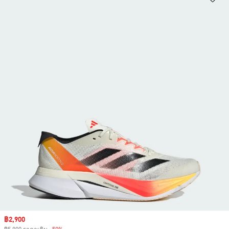
Sale price
฿2,900