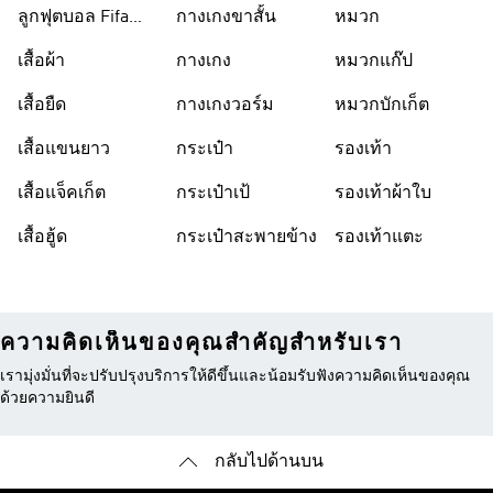
ลูกฟุตบอล Fifa
กางเกงขาสั้น
หมวก
World Cup 26™
เสื้อผ้า
กางเกง
หมวกแก๊ป
เสื้อยืด
กางเกงวอร์ม
หมวกบักเก็ต
เสื้อแขนยาว
กระเป๋า
รองเท้า
เสื้อแจ็คเก็ต
กระเป๋าเป้
รองเท้าผ้าใบ
เสื้อฮู้ด
กระเป๋าสะพายข้าง
รองเท้าแตะ
ความคิดเห็นของคุณสำคัญสำหรับเรา
เรามุ่งมั่นที่จะปรับปรุงบริการให้ดีขึ้นและน้อมรับฟังความคิดเห็นของคุณ
ด้วยความยินดี
กลับไปด้านบน