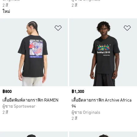
2 สี
2 สี
ใหม่
เพิ่มไปยังรายการสินค้าโปรด
เพ
Price
฿800
Price
฿1,300
เสื้อยืดพิมพ์ลายกราฟิก RAMEN
เสื้อยืดลายกราฟิก Archive Africa
ผู้ชาย Sportswear
94
2 สี
ผู้ชาย Originals
2 สี