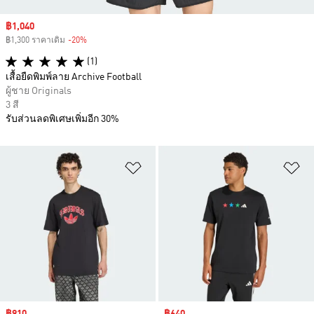
Sale price
฿1,040
฿1,300 ราคาเดิม
-20%
Discount
(1)
เสื้อยืดพิมพ์ลาย Archive Football
ผู้ชาย Originals
3 สี
รับส่วนลดพิเศษเพิ่มอีก 30%
เพิ่มไปยังรายการสินค้าโปรด
เพ