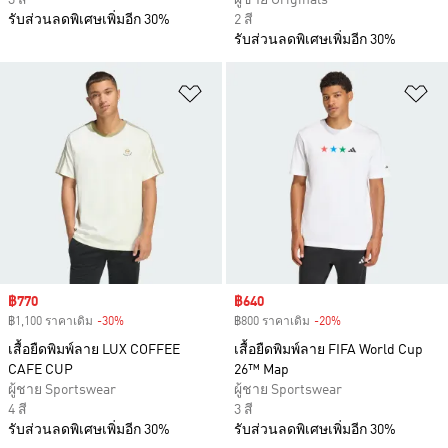
3 สี
ผู้ชาย Originals
รับส่วนลดพิเศษเพิ่มอีก 30%
2 สี
รับส่วนลดพิเศษเพิ่มอีก 30%
เพิ่มไปยังรายการสินค้าโปรด
เพ
Sale price
฿770
Sale price
฿640
฿1,100 ราคาเดิม
-30%
Discount
฿800 ราคาเดิม
-20%
Discount
เสื้อยืดพิมพ์ลาย LUX COFFEE
เสื้อยืดพิมพ์ลาย FIFA World Cup
CAFE CUP
26™ Map
ผู้ชาย Sportswear
ผู้ชาย Sportswear
4 สี
3 สี
รับส่วนลดพิเศษเพิ่มอีก 30%
รับส่วนลดพิเศษเพิ่มอีก 30%