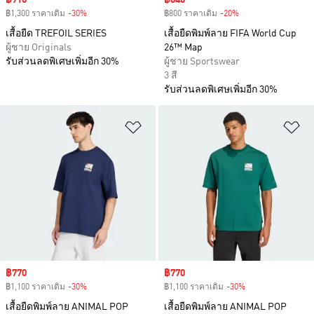
Sale price
฿910
Sale price
฿640
฿1,300 ราคาเดิม
-30%
Discount
฿800 ราคาเดิม
-20%
Discount
เสื้อยืด TREFOIL SERIES
เสื้อยืดพิมพ์ลาย FIFA World Cup
ผู้ชาย Originals
26™ Map
รับส่วนลดพิเศษเพิ่มอีก 30%
ผู้ชาย Sportswear
3 สี
รับส่วนลดพิเศษเพิ่มอีก 30%
เพิ่มไปยังรายการสินค้าโปรด
เพ
Sale price
฿770
Sale price
฿770
฿1,100 ราคาเดิม
-30%
Discount
฿1,100 ราคาเดิม
-30%
Discount
เสื้อยืดพิมพ์ลาย ANIMAL POP
เสื้อยืดพิมพ์ลาย ANIMAL POP