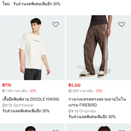
ใหม่
รับส่วนลดพิเศษเพิ่มอีก 30%
เพิ่มไปยังรายการสินค้าโปรด
เพ
Sale price
฿770
Sale price
฿2,240
฿1,100 ราคาเดิม
-30%
Discount
฿2,800 ราคาเดิม
-20%
Discount
เสื้อยืดพิมพ์ลาย DOODLE HIKING
กางเกงแทรคทรงหลวมลายโมโน
ผู้ชาย Sportswear
แกรม FIREBIRD
รับส่วนลดพิเศษเพิ่มอีก 30%
ผู้ชาย Originals
รับส่วนลดพิเศษเพิ่มอีก 30%