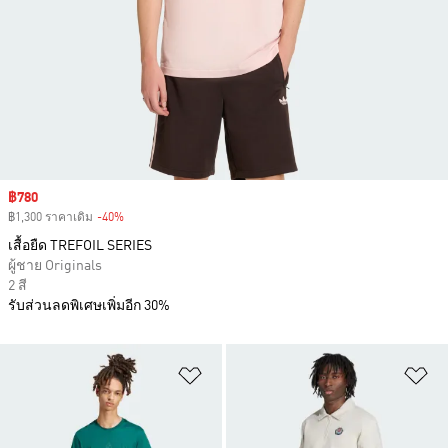
Sale price
฿780
฿1,300 ราคาเดิม
-40%
Discount
เสื้อยืด TREFOIL SERIES
ผู้ชาย Originals
2 สี
รับส่วนลดพิเศษเพิ่มอีก 30%
เพิ่มไปยังรายการสินค้าโปรด
เพ