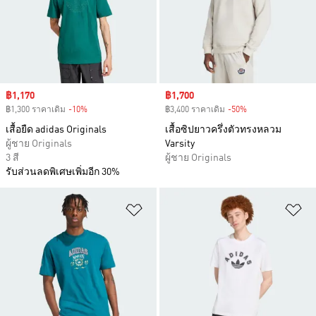
Sale price
฿1,170
Sale price
฿1,700
฿1,300 ราคาเดิม
-10%
Discount
฿3,400 ราคาเดิม
-50%
Discount
เสื้อยืด adidas Originals
เสื้อซิปยาวครึ่งตัวทรงหลวม
ผู้ชาย Originals
Varsity
3 สี
ผู้ชาย Originals
รับส่วนลดพิเศษเพิ่มอีก 30%
เพิ่มไปยังรายการสินค้าโปรด
เพ