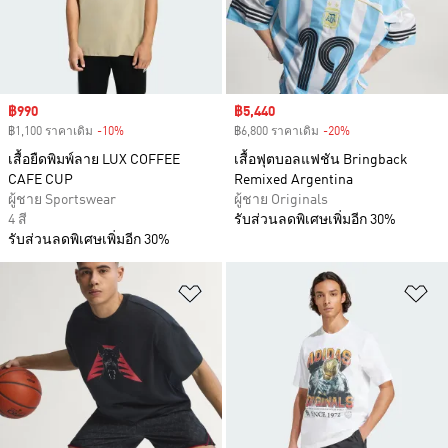
Sale price
฿990
Sale price
฿5,440
฿1,100 ราคาเดิม
-10%
Discount
฿6,800 ราคาเดิม
-20%
Discount
เสื้อยืดพิมพ์ลาย LUX COFFEE
เสื้อฟุตบอลแฟชัน Bringback
CAFE CUP
Remixed Argentina
ผู้ชาย Sportswear
ผู้ชาย Originals
4 สี
รับส่วนลดพิเศษเพิ่มอีก 30%
รับส่วนลดพิเศษเพิ่มอีก 30%
เพิ่มไปยังรายการสินค้าโปรด
เพ