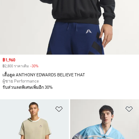
Sale price
฿1,960
฿2,800 ราคาเดิม
-30%
Discount
เสื้อฮูด ANTHONY EDWARDS BELIEVE THAT
ผู้ชาย Performance
รับส่วนลดพิเศษเพิ่มอีก 30%
เพิ่มไปยังรายการสินค้าโปรด
เพ