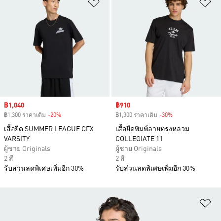
เพิ่มไปยังรายการสินค้าโปรด
เพ
Sale price
฿1,040
Sale price
฿910
฿1,300 ราคาเดิม
-20%
Discount
฿1,300 ราคาเดิม
-30%
Discount
เสื้อยืด SUMMER LEAGUE GFX
เสื้อยืดพิมพ์ลายทรงหลวม
VARSITY
COLLEGIATE 11
ผู้ชาย Originals
ผู้ชาย Originals
2 สี
2 สี
รับส่วนลดพิเศษเพิ่มอีก 30%
รับส่วนลดพิเศษเพิ่มอีก 30%
เพ