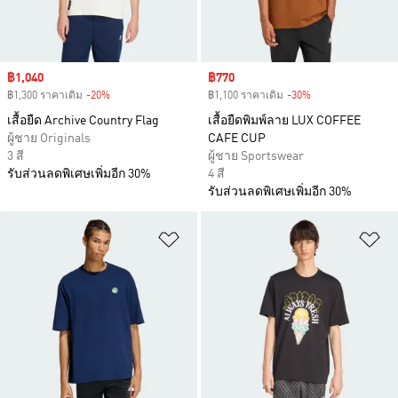
Sale price
฿1,040
Sale price
฿770
฿1,300 ราคาเดิม
-20%
Discount
฿1,100 ราคาเดิม
-30%
Discount
เสื้อยืด Archive Country Flag
เสื้อยืดพิมพ์ลาย LUX COFFEE
ผู้ชาย Originals
CAFE CUP
3 สี
ผู้ชาย Sportswear
รับส่วนลดพิเศษเพิ่มอีก 30%
4 สี
รับส่วนลดพิเศษเพิ่มอีก 30%
เพิ่มไปยังรายการสินค้าโปรด
เพ