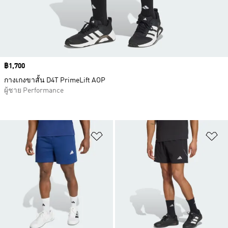
Price
฿1,700
กางเกงขาสั้น D4T PrimeLift AOP
ผู้ชาย Performance
เพิ่มไปยังรายการสินค้าโปรด
เพ