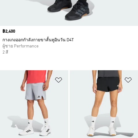
Price
฿2,400
กางเกงออกกำลังกายขาสั้นทูอินวัน D4T
ผู้ชาย Performance
2 สี
เพิ่มไปยังรายการสินค้าโปรด
เพ