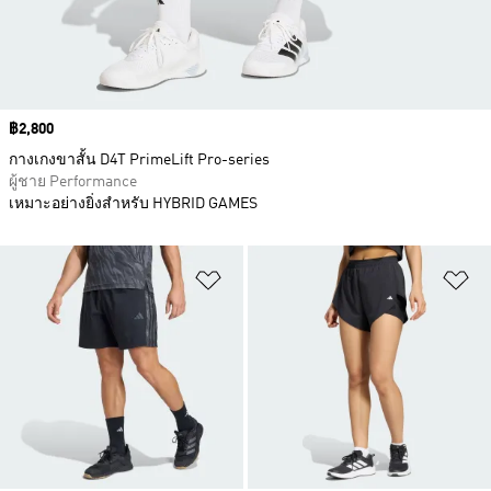
Price
฿2,800
กางเกงขาสั้น D4T PrimeLift Pro-series
ผู้ชาย Performance
เหมาะอย่างยิ่งสำหรับ HYBRID GAMES
เพิ่มไปยังรายการสินค้าโปรด
เพ