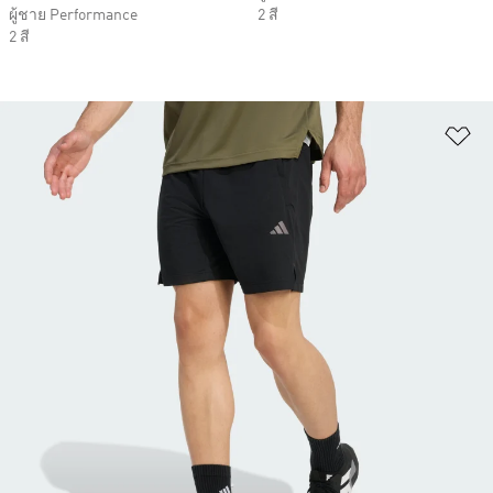
ผู้ชาย Performance
2 สี
2 สี
เพ