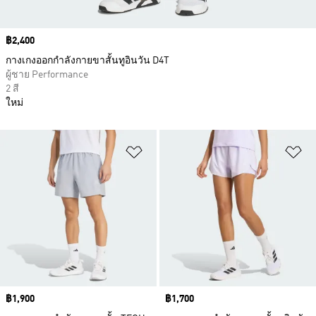
Price
฿2,400
กางเกงออกกำลังกายขาสั้นทูอินวัน D4T
ผู้ชาย Performance
2 สี
ใหม่
เพิ่มไปยังรายการสินค้าโปรด
เพ
Price
฿1,900
Price
฿1,700