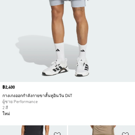
Price
฿2,400
กางเกงออกกำลังกายขาสั้นทูอินวัน D4T
ผู้ชาย Performance
2 สี
ใหม่
เพิ่มไปยังรายการสินค้าโปรด
เพ