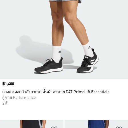
Price
฿1,400
กางเกงออกกำลังกายขาสั้นผ้าตาข่าย D4T PrimeLift Essentials
ผู้ชาย Performance
2 สี
เพิ่มไปยังรายการสินค้าโปรด
เพ