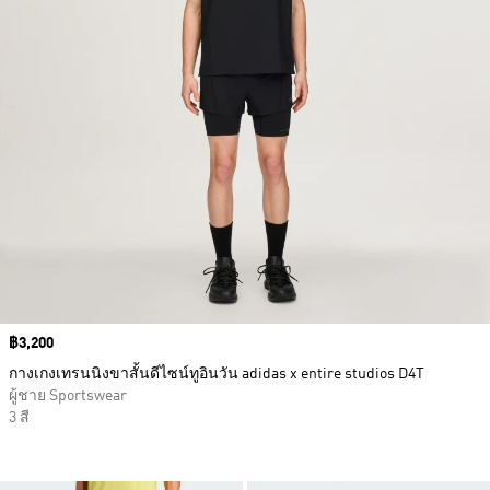
Price
฿3,200
กางเกงเทรนนิงขาสั้นดีไซน์ทูอินวัน adidas x entire studios D4T
ผู้ชาย Sportswear
3 สี