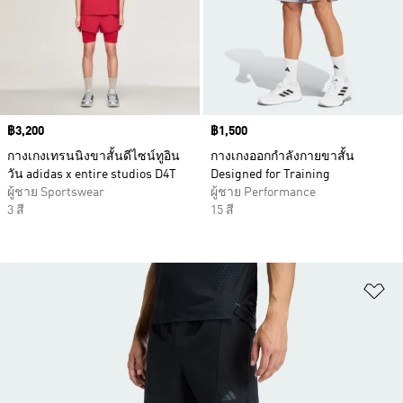
Price
฿3,200
Price
฿1,500
กางเกงเทรนนิงขาสั้นดีไซน์ทูอิน
กางเกงออกกำลังกายขาสั้น
วัน adidas x entire studios D4T
Designed for Training
ผู้ชาย Sportswear
ผู้ชาย Performance
3 สี
15 สี
เพ