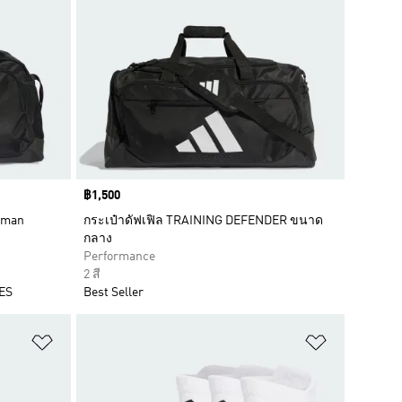
Price
฿1,500
oman
กระเป๋าดัฟเฟิล TRAINING DEFENDER ขนาด
กลาง
Performance
2 สี
MES
Best Seller
เพิ่มไปยังรายการสินค้าโปรด
เพิ่มไปยัง