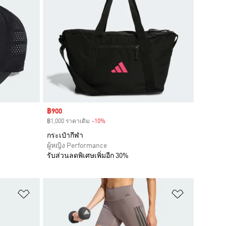
Sale price
฿900
฿1,000 ราคาเดิม
-10%
Discount
กระเป๋ากีฬา
ผู้หญิง Performance
รับส่วนลดพิเศษเพิ่มอีก 30%
เพิ่มไปยังรายการสินค้าโปรด
เพิ่มไปยัง