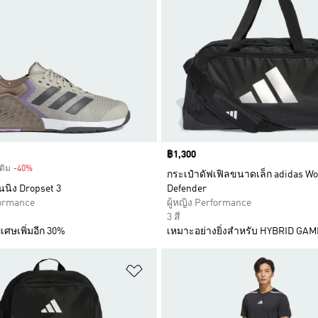
Price
฿1,300
ดิม
-40%
Discount
กระเป๋าดัฟเฟิลขนาดเล็ก adidas W
นนิง Dropset 3
Defender
formance
ผู้หญิง Performance
3 สี
เศษเพิ่มอีก 30%
เหมาะอย่างยิ่งสำหรับ HYBRID GA
การสินค้าโปรด
เพิ่มไปยังรายการสินค้าโปรด