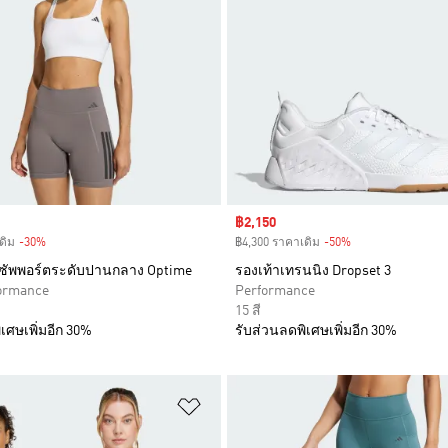
Sale price
฿2,150
ดิม
-30%
Discount
฿4,300 ราคาเดิม
-50%
Discount
ซัพพอร์ตระดับปานกลาง Optime
รองเท้าเทรนนิง Dropset 3
formance
Performance
15 สี
เศษเพิ่มอีก 30%
รับส่วนลดพิเศษเพิ่มอีก 30%
การสินค้าโปรด
เพิ่มไปยังรายการสินค้าโปรด