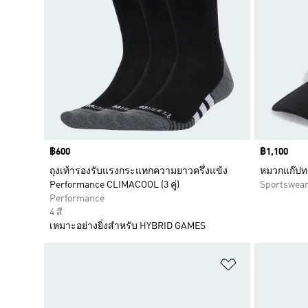
Price
฿600
Price
฿1,100
ถุงเท้ารองรับแรงกระแทกความยาวครึ่งแข้ง
หมวกแก๊ปทร
Performance CLIMACOOL (3 คู่)
Sportswea
Performance
4 สี
เหมาะอย่างยิ่งสำหรับ HYBRID GAMES
เพิ่มไปยังราย