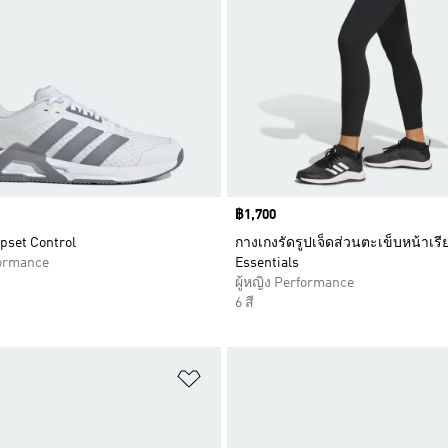
Price
฿1,700
pset Control
กางเกงรัดรูปเจ็ดส่วนตะเข็บหน้าเร
formance
Essentials
ผู้หญิง Performance
6 สี
การสินค้าโปรด
เพิ่มไปยังรายการสินค้าโปรด