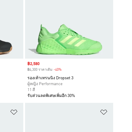
Sale price
฿2,580
฿4,300 ราคาเดิม
-40%
Discount
รองเท้าเทรนนิง Dropset 3
ผู้หญิง Performance
11 สี
รับส่วนลดพิเศษเพิ่มอีก 30%
เพิ่มไปยังรายการสินค้าโปรด
เพิ่มไปยัง