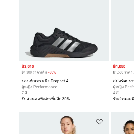
Sale price
฿3,010
Sale price
฿1,050
฿4,300 ราคาเดิม
-30%
Discount
฿1,500 ราคาเ
รองเท้าเทรนนิง Dropset 4
สปอร์ตบรา
ผู้หญิง Performance
ผู้หญิง Per
7 สี
4 สี
รับส่วนลดพิเศษเพิ่มอีก 30%
รับส่วนลดพิ
เพิ่มไปยังราย