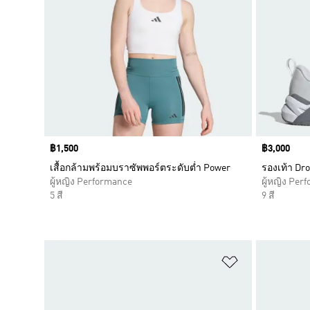
Price
฿1,500
Price
฿3,000
เสื้อกล้ามพร้อมบราซัพพอร์ตระดับต่ำ Power
รองเท้า Dro
ผู้หญิง Performance
ผู้หญิง Per
5 สี
9 สี
เพิ่มไปยังราย