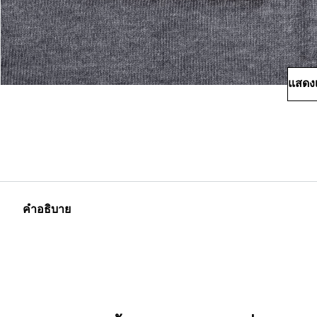
แสดงเ
คำอธิบาย